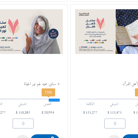
۷ سنابل: تعيد لهم نور الحياة
15%
ل
المتـبـقي
التكلفة
المحصل
المتـبـقي
الت
,277
$
110,283
$
20,994
$
131,277
$
113,471
$
1