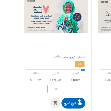
٧ سنابل: تروي عطش الآلاف
7%
كلفة
المحصل
المتـبـقي
التكلفة
$
131,277
$
121,247
$
10,029
$
98,
التبرع السريع