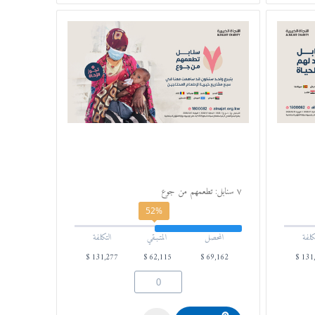
٧ سنابل: تطعمهم من جوع
52%
كلفة
المحصل
المتـبـقي
التكلفة
$
131,277
$
62,115
$
69,162
$
131