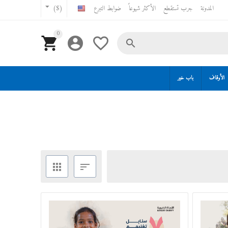
المدونة
جرب تستقطع
الأكثر شيوعاً
ضوابط التبرع
($)
0




الأوقاف
باب خير

