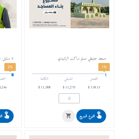
مسجد جنيطي مسلم ساكت الرشيدي
٧ سنابل: صدقة وقفية
3%
1%
المحصل
المتـبـقي
التكلفة
المحص
4,246
$
11,388
$
11,270
$
118.15
التبرع السريع
الت