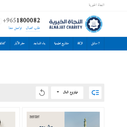
النجاة الخيرية
+965
1800082

طلب اتصال
تواصل معنا
7 سنابل
الزكاة
مشاريع تعليمية
بناء المساجد
حفر الآبار
كفالة 


فيلترنوع المال