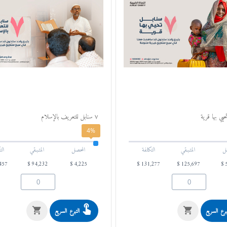
۷ سنابل للتعريف بالإسلام
4%
ل
المتـبـقي
التكلفة
المحصل
المتـبـقي
الت
457
$
94,232
$
4,225
$
131,277
$
125,697
$
برع السريع
التبرع السريع