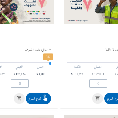
٧ سنابل: تغيث الملهوف
3%
ل
المتـبـقي
التكلفة
المحصل
المتـبـقي
الت
,277
$
126,794
$
4,483
$
131,277
$
127,031
$
برع السريع
التبرع السريع