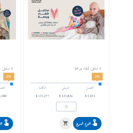
٧ سنابل: شفاء ورحمة
٧ سنابل: تُحيي بها قرية
4%
4%
المحصل
المتـبـقي
التكلفة
المحص
5,580
$
131,277
$
125,826
$
5,451
التبرع السريع
الت