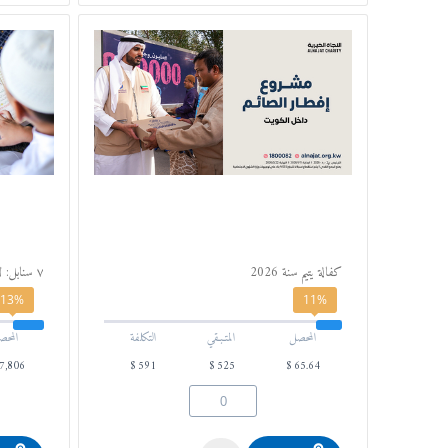
كفالة يتيم سنة 2026
٧ سنابل: لأهل القرآن
13%
11%
المحصل
المتـبـقي
التكلفة
المحص
7,806
$
591
$
525
$
65.64