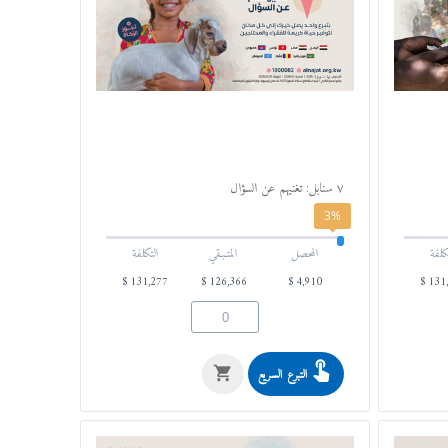
٧ سنابل: تغنيهم عن السؤال
3%
كلفة
المحصل
المتـبـقي
التكلفة
$
131,277
$
126,366
$
4,910
$
131
التبرع السريع