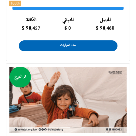
100%
المحصل
المتـبـقي
التكلفة
$
98,457
$
0
$
98,460
حدد الخيارات
تم التبرع