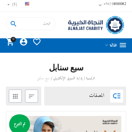
+965
1800082
($)


0




القائمة

سبع سنابل
/
/
سبع سنابل
الرئيسية
إدارة التسويق الإلكتروني
المصفات



تم التبرع