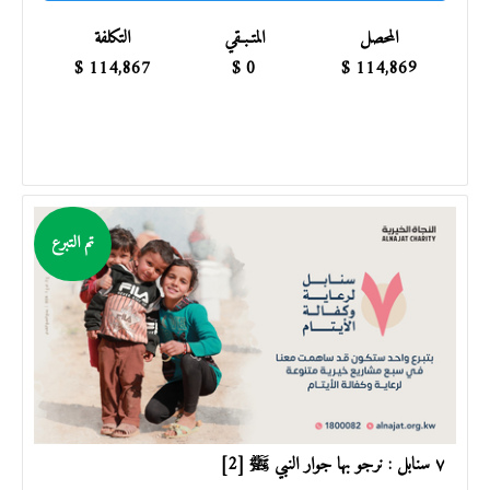
المحصل
المتـبـقي
التكلفة
$
114,867
$
0
$
114,869
تم التبرع
٧ سنابل : نرجو بها جوار النبي ﷺ [2]