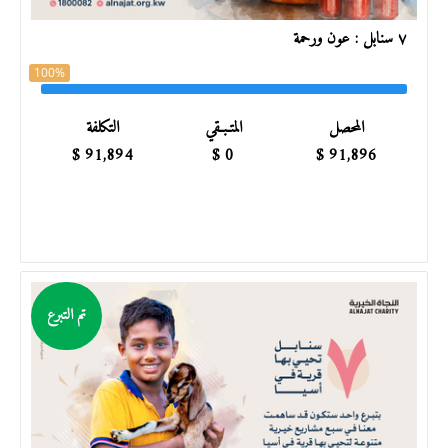
٧ سنابل : عون ورحمة
100%
المحصل
المتـبـقي
التكلفة
$
91,894
$
0
$
91,896
تم التبرع