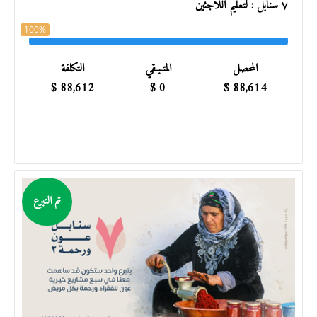
٧ سنابل : لتعليم اللاجئين
100%
المحصل
المتـبـقي
التكلفة
$
88,612
$
0
$
88,614
تم التبرع