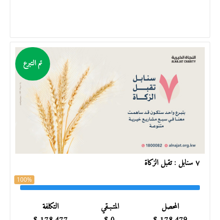
تم التبرع
٧ سنابل : تقبل الزكاة
100%
المحصل
المتـبـقي
التكلفة