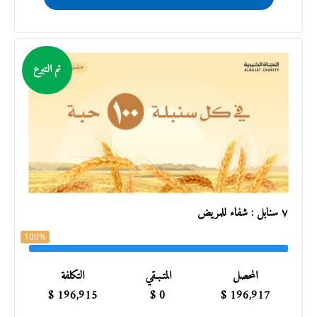
تم التبرع
٧ سنابل : شفاء للمريض
100%
المحصل
المتـبـقي
التكلفة
$
196,915
$
0
$
196,917