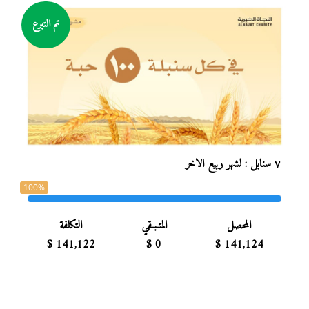
تم التبرع
٧ سنابل : لشهر ربيع الآخر
100%
المحصل
المتـبـقي
التكلفة
$
141,122
$
0
$
141,124