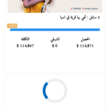
٧ سنابل : تحي بها قرية في آسيا
100%
المحصل
المتـبـقي
التكلفة
$
114,867
$
0
$
114,871