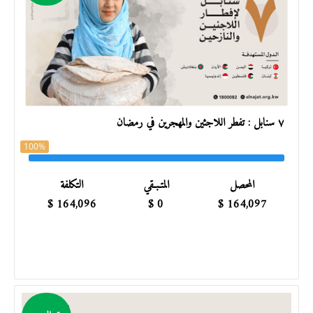
٧ سنابل : تفطر اللاجئين والمهجّرين في رمضان
100%
المحصل
المتـبـقي
التكلفة
$
164,096
$
0
$
164,097