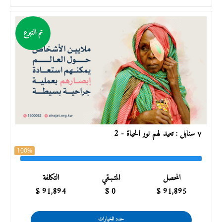
تم التبرع
٧ سنابل : تعيد لهم نور الحياة - 2
100%
المحصل
المتـبـقي
التكلفة
$
91,894
$
0
$
91,895
حدد الخيارات