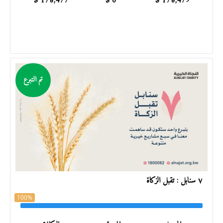
$
178,477
$
0
$
178,479
تم التبرع
٧ سنابل : تقبل الزكاة
100%