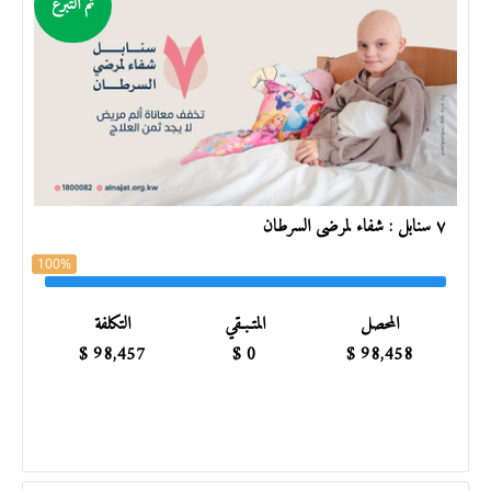
تم التبرع
٧ سنابل : شفاء لمرضى السرطان
100%
المحصل
المتـبـقي
التكلفة
$
98,457
$
0
$
98,458