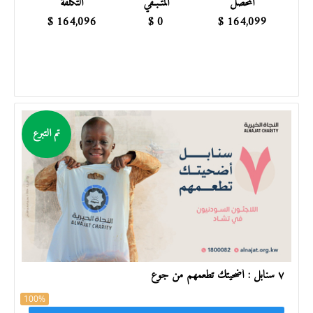
المحصل
المتـبـقي
التكلفة
$
164,096
$
0
$
164,099
تم التبرع
٧ سنابل : أضحيتك تطعمهم من جوع
100%