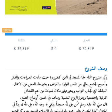
100%
المحصل
المتـبـقي
التكلفة
$
32,819
$
0
$
32,819
وصف المشروع
يأتي مشروع انشاء هذا المسجد في اليمن كضرورة حيث سادت الصراعات والفقر
وأصبح المجتمع يعاني من نقص الموارد والفرص ويعتبر هذا العمل من الاعمال
الصالحة التي تجلب الثواب ويعتبر توفير مكان للعبادة من اهم الفضائل
الدينية والمجتمعية ويعزز الروح النفسية ويساهم في تحسين أوضاع المجتمع.
قال صلي الله عليه وسلم "مَن بنى لله مسجداً يبتغي به وجه الله، بنى الله له بيتاً في
الجنة"، "هذا الحديث يظهر اهميه بناء المساجد في الإسلام المسجد هو مركز المجتمع