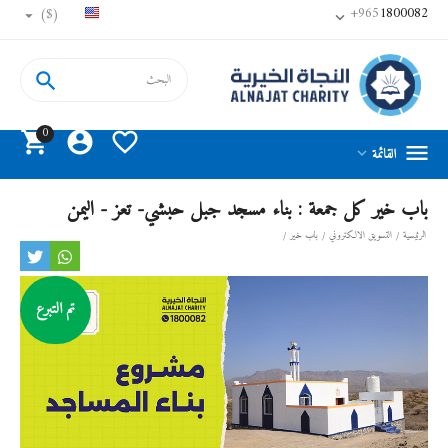
+965
1800082
($)


0




القائمة

باب خير كل جمعة : بناء مسجد جبل حبشي- تعز - اليمن
الرئيسية
/
التسويق الالكتروني
/
باب خير
/
تم التبرع