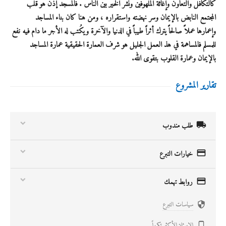
كالتكافل والتعاون وإغاثة الملهوفين ونشر الخير بين الناس . فالمسجد إذن هو قلب
المجتمع النابض بالإيمان وسر نهضته واستقراره ، ومن هنا كان بناء المساجد
وإعمارها عملاً صالحاً يترك أثراً طيباً في الدنيا والآخرة ويكُتب له الأجر ما دام فيه نفع
للمسلم فالمساهمة في هذ العمل الجليل هو شرف العمارة الحقيقية عمارة المساجد
بالإيمان وعمارة القلوب بتقوى الله.
تقارير المشروع

طلب مندوب

خيارات التبرع

روابط تهمك
سياسات التبرع

الاسئلة الأكثر تكرراً
