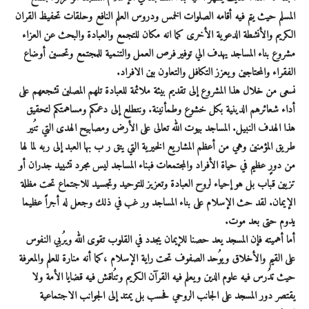
المسلم حيث يتم فيه أقامه الصلوات الخمس ودروس العلم النافع وحلقات تحفيظ القران
الكريم والأنشطة الدعوية الأخرى كما انه مكان للتجمع والعبادة والبحث عن العزاء
مشروع بناء المساجد يهدف الي توفير فرص العمل والتنمية للمجتمع وتحسين أوضاع
الفقراء والمحتاجين ويعزز التكافل والتعاون بين الافراد.
نسعى من خلال هذا المشروع إلى تقديم بيئة ملائمة للعبادة تلهم المصلين تشجعهم على
أداء شعائرهم الدينية بكل خشوع وطمأنينة. ونتطلع إلى دعمكم ومساهمتكم لتحقيق
هذا الهدف النبيل. المساجد بيوت الله تعالى على الأرض ومصابيح الهدى التي تنُير
طريق المؤمنين وهي من أعظم المشاريع الخيرية التي يتق ر ب بها العبد إلى ربه لما لها
من دورٍ عظيم في حياة الأفراد والمجتمعات فبناء المساجد ليس مجرد تشييد جدران أو
تزيين قباب بل هو إحياء لروح العبادة وتعزيز للتوحيد وتجسيد للاجتماع تحت مظلة
الإيمان. لقد حث الإسلام على بناء المساجد ور غب في ذلك وجعل له أجراً عظيما
يدوم حتى بعد موت.
أما أهميته فإن المسجد يعد حصنا للإيمان يجدد في القلوب تقوى الله ويرُبي النفوس
على القيم والأخلاق ويوُحد الصفوف تحت راية الإسلام ،كما أنه منارة للعلم والمعرفة
حيث تدُرس فيه علوم الدين ويعلم فيه القرآن الكريم وتنُاقش فيه قضايا الأمة ولا
يقتصر دور المسجد على الجانب الروحي فحسب بل يمتد إلى الجوانب الاجتماعية