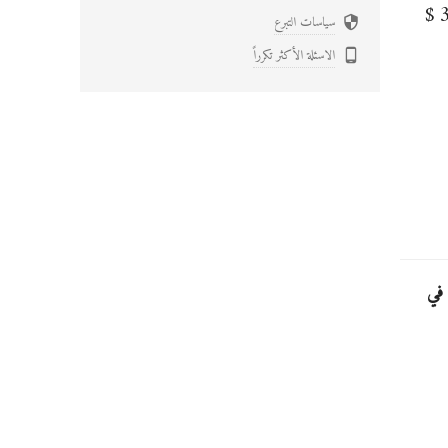
$
سياسات التبرع

الاسئلة الأكثر تكرراً

 في