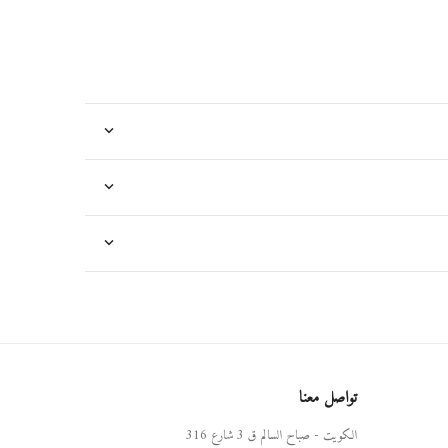
تواصل معنا
الكويت - صباح السالم ق 3 شارع 316