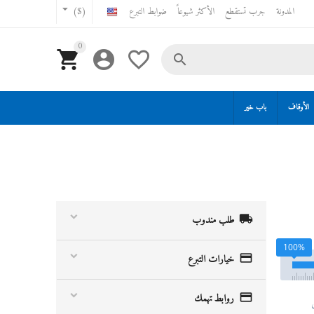
المدونة
جرب تستقطع
الأكثر شيوعاً
ضوابط التبرع
($)
0




الأوقاف
باب خير

طلب مندوب
100%

خيارات التبرع

روابط تهمك