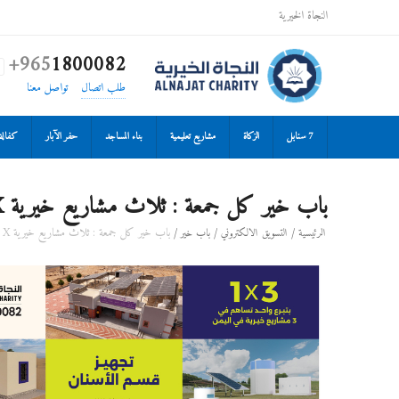
النجاة الخيرية
+965
1800082

طلب اتصال
تواصل معنا
7 سنابل
الزكاة
مشاريع تعليمية
بناء المساجد
حفر الآبار
كفالة 
باب خير كل جمعة : ثلاث مشاريع خيرية X واحد [مشاريع صحية ـ تعليميةـ سقيا ماء]
/
/
/
باب خير كل جمعة : ثلاث مشاريع خيرية X واحد [مشاريع صحية ـ تعليميةـ سقيا ماء]
الرئيسية
التسويق الالكتروني
باب خير