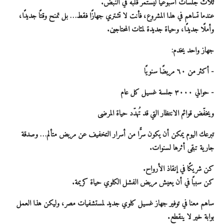
ثلاث جلسات أسبوعيًا ليستمر قلبه في النبض.
عندما تساهم في هذا المشروع، فأنت لا تشتري جهازًا فقط… بل تمنح وقتًا جديدًا،
وأملًا جديدًا، وحياة جديدة لمئات المحتاجين.
جهاز واحد يخدم:
- أكثر من ٦٠ مريضًا سنويًا
- حوالي ٣٠٠٠ جلسة غسيل كل عام
ويخفّض قوائم الانتظار التي قد تُهدّد حياة المرضى
تبرعك اليوم يمكن أن يكون سرًّا من أسرار التخفيف عن مريض متألم… وصدقة
جارية تبقى أثرها لسنوات.
كن شريكًا في إنقاذ الأرواح.
كن سببًا في أن يعيش مريض الفشل الكلوي حياة كريمة.
ساهم معنا في توفير جهاز غسيل كلوي جديد لمستشفيات مصر، وليكن هذا العمل
بوابة خير لا ينقطع.