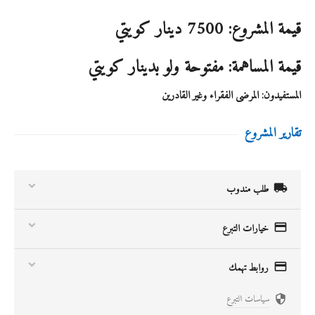
قيمة المشروع: 7500 دينار كويتي
قيمة المساهمة: مفتوحة ولو بدينار كويتي
المستفيدون: المرضى الفقراء وغير القادرين
تقارير المشروع

طلب مندوب

خيارات التبرع

روابط تهمك
سياسات التبرع
