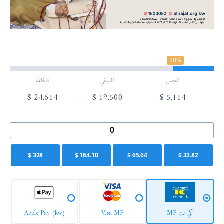
20%
المحصل
المتـبـقي
التكلفة
$
24,614
$
19,500
$
5,114
$
328
$
164.10
$
65.64
$
32.82
كي نت MF
Visa MF
Apple Pay (kw)