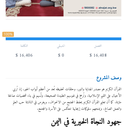
100%
المحصل
المتـبـقي
التكلفة
$
16,406
$
0
$
16,408
وصف المشروع
القرآن الكريم هو مصدر الهداية والنور، وحلقات تحفيظه تُعد من أعظم أبواب الخير، إذ تُربي
الأجيال على القيم الإسلامية، وتُرسخ في نفوسهم العقيدة الصحيحة، وتُسهم في بناء شخصيات صالحة
متزنة. كما أن تعليم القرآن الكريم يحفظ المجتمع من الانحراف، ويغرس في الناشئة حب العلم
والعمل الصالح، ويمنحهم سلوكيات إيجابية تنعكس على الأسرة والمجتمع.
جهود النجاة الخيرية في اليمن