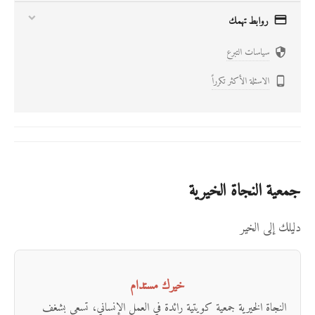

روابط تهمك
سياسات التبرع

الاسئلة الأكثر تكرراً

جمعية النجاة الخيرية
دليلك إلى الخير
خيرك مستدام
النجاة الخيرية جمعية كويتية رائدة في العمل الإنساني، تسعى بشغف