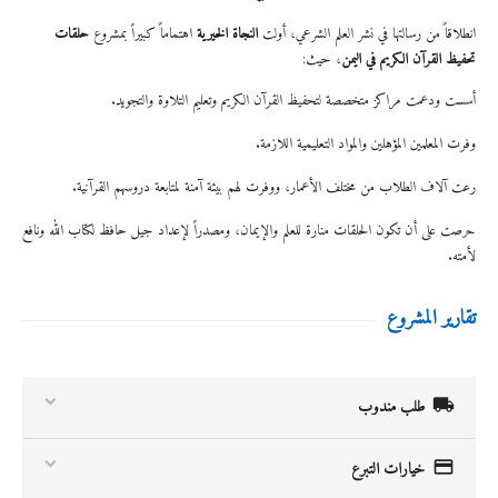
انطلاقاً من رسالتها في نشر العلم الشرعي، أولت
النجاة الخيرية
اهتماماً كبيراً بمشروع
حلقات
تحفيظ القرآن الكريم في اليمن
، حيث:
أسست ودعمت مراكز متخصصة لتحفيظ القرآن الكريم وتعليم التلاوة والتجويد.
وفرت المعلمين المؤهلين والمواد التعليمية اللازمة.
رعت آلاف الطلاب من مختلف الأعمار، ووفرت لهم بيئة آمنة لمتابعة دروسهم القرآنية.
حرصت على أن تكون الحلقات منارة للعلم والإيمان، ومصدراً لإعداد جيل حافظ لكتاب الله ونافع
لأمته.
تقارير المشروع

طلب مندوب

خيارات التبرع