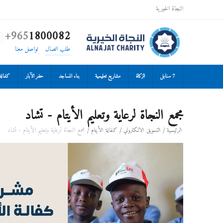
النجاة الخيرية
+965
1800082

طلب اتصال
تواصل معنا
7 سنابل
الزكاة
مشاريع تعليمية
بناء المساجد
حفر الآبار
كفالة 
مجمع النجاة لرعاية وتعليم الأيتام - تشاد
/
/
/
مجمع النجاة لرعاية وتعليم الأيتام - تشاد
الرئيسية
التسويق الالكتروني
كفالة الأيتام