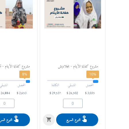
مشروع كفالة الأيتام - بنجلاديش
مشروع كفالة الأيتام - ت
8%
10%
التكلفة
المحصل
المتـبـقي
التكلفة
المحصل
المتـبـقي
$
26,884
$
2,653
$
29,537
$
26,502
$
3,035
$
98,45
التبرع السريع
التبرع السري