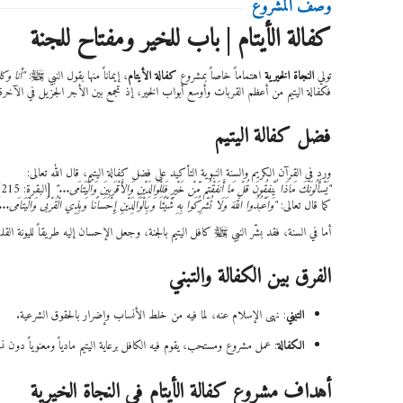
وصف المشروع
كفالة الأيتام | باب للخير ومفتاح للجنة
تولي
النجاة الخيرية
اهتماماً خاصاً بمشروع
كفالة الأيتام
، إيماناً منها بقول النبي ﷺ:
"أنا وكا
فكفالة اليتيم من أعظم القربات وأوسع أبواب الخير، إذ تجمع بين الأجر الجزيل في الآخرة، 
فضل كفالة اليتيم
ورد في القرآن الكريم والسنة النبوية التأكيد على فضل كفالة اليتيم، قال الله تعالى:
"يَسْأَلُونَكَ مَاذَا يُنْفِقُونَ قُلْ مَا أَنفَقْتُم مِّنْ خَيْرٍ فَلِلْوَالِدَيْنِ وَالأَقْرَبِينَ وَالْيَتَامَى..."
[البقرة: 215].
كما قال تعالى:
"وَاعْبُدُوا اللَّهَ وَلَا تُشْرِكُوا بِهِ شَيْئًا وَبِالْوَالِدَيْنِ إِحْسَانًا وَبِذِي الْقُرْبَى وَالْيَتَامَى..
أما في السنة، فقد بشّر النبي ﷺ كافل اليتيم بالجنة، وجعل الإحسان إليه طريقاً لليونة ال
الفرق بين الكفالة والتبني
التبني
: نهى الإسلام عنه، لما فيه من خلط الأنساب وإضرار بالحقوق الشرعية.
الكفالة
: عمل مشروع ومستحب، يقوم فيه الكافل برعاية اليتيم مادياً ومعنوياً دون نسبه
أهداف مشروع كفالة الأيتام في النجاة الخيرية