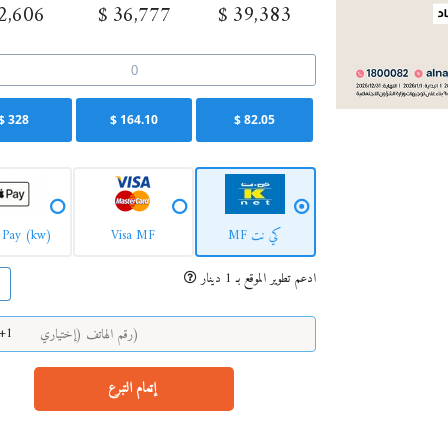
2,606
$
36,777
$
39,383
$
328
$
164.10
$
82.05
كي نت MF
Visa MF
 Pay (kw)
ادعم تطوير الموقع بـ 1 دينار
On
+1
إتمام التبرع