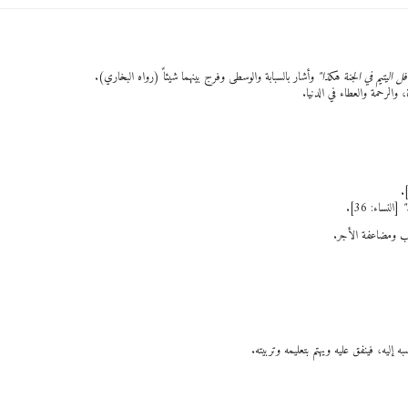
فل اليتيم في الجنة هكذا"
وأشار بالسبابة والوسطى وفرج بينهما شيئاً (رواه البخاري).
والرحمة والعطاء في الدنيا.
."
[النساء: 36].
قلب ومضاعفة الأجر.
 إليه، فينفق عليه ويهتم بتعليمه وتربيته.