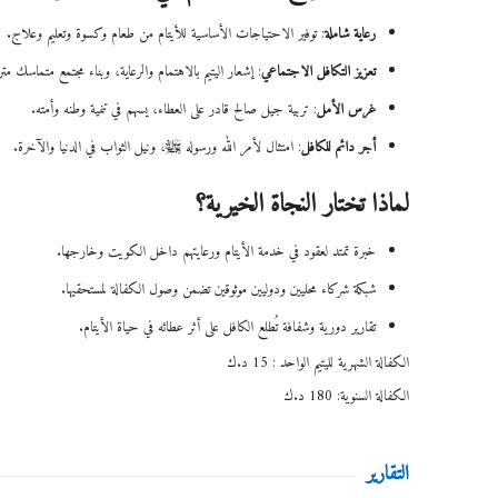
رعاية شاملة
: توفير الاحتياجات الأساسية للأيتام من طعام وكسوة وتعليم وعلاج.
تعزيز التكافل الاجتماعي
: إشعار اليتيم بالاهتمام والرعاية، وبناء مجتمع متماسك مت
غرس الأمل
: تربية جيل صالح قادر على العطاء، يسهم في تنمية وطنه وأمته.
أجر دائم للكافل
: امتثال لأمر الله ورسوله ﷺ، ونيل الثواب في الدنيا والآخرة.
لماذا تختار النجاة الخيرية؟
خبرة تمتد لعقود في خدمة الأيتام ورعايتهم داخل الكويت وخارجها.
شبكة شركاء محليين ودوليين موثوقين تضمن وصول الكفالة لمستحقيها.
تقارير دورية وشفافة تُطلع الكافل على أثر عطائه في حياة الأيتام.
الكفالة الشهرية لليتيم الواحد : 15 د.ك
الكفالة السنوية: 180 د.ك
التقارير