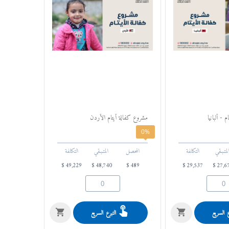
 - ألبانيا
مشروع كفالة أيتام الأردن
0%
لمتـبـقي
التكلفة
المحصل
المتـبـقي
التكلفة
$
49,229
$
48,740
$
489
$
29,537
$
27,6
ع السريع
التبرع السريع