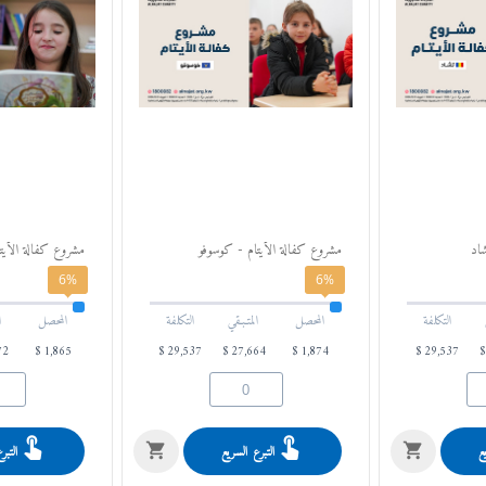
شاد
مشروع كفالة الأيتام - كوسوفو
مشروع كفالة الأيتام
6%
6%
التكلفة
المحصل
المتـبـقي
التكلفة
المحصل
ا
72
$
1,865
$
29,537
$
27,664
$
1,874
$
29,537
ع
التبرع السريع
التبر