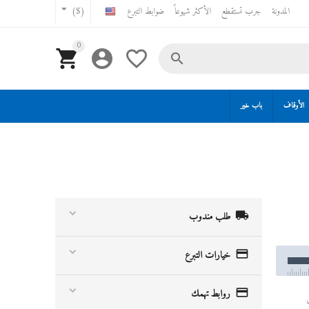
المدونة
جرب تستقطع
الأكثر شيوعاً
ضوابط التبرع
($)
0




الأوقاف
باب خير

طلب مندوب

خيارات التبرع

روابط تهمك