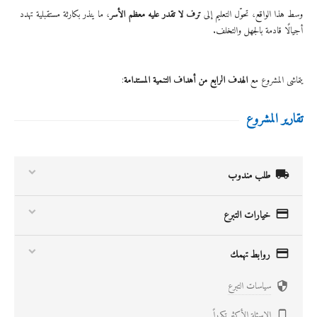
وسط هذا الواقع، تحوّل التعليم إلى
ترف لا تقدر عليه معظم الأسر
، ما ينذر بكارثة مستقبلية تهدد
أجيالًا قادمة بالجهل والتخلف.
يتماشى المشروع مع
الهدف الرابع من أهداف التنمية المستدامة
:
تقارير المشروع

طلب مندوب

خيارات التبرع

روابط تهمك
سياسات التبرع

الاسئلة الأكثر تكرراً
