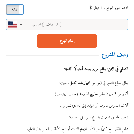
ادعم تطوير الموقع بـ 1 دينار
On
Off
+1
إتمام التبرع
وصف المشروع
التعليم في اليمن: واقع مرير يهدد أجيالًا كاملة
يعاني قطاع التعليم في اليمن من
انهيار شبه كامل
، حيث:
أكثر من
2 مليون طفل خارج المدرسة
(حسب اليونيسف).
آلاف المدارس دُمرت أو تحولت إلى ملاجئ للنازحين.
نقص حاد في المعلمين والمناهج والوسائل التعليمية.
تفاقم الفقر دفع كثيرًا من الأسر لتزويج البنات أو دفع الأطفال للعمل بدل التعليم.