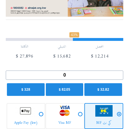
43%
المحصل
المتـبـقي
التكلفة
$
27,896
$
15,682
$
12,214
$
328
$
82.05
$
32.82
كي نت MF
Visa MF
Apple Pay (kw)