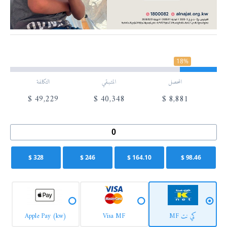
18%
المحصل
المتـبـقي
التكلفة
$
49,229
$
40,348
$
8,881
$
328
$
246
$
164.10
$
98.46
كي نت MF
Visa MF
Apple Pay (kw)