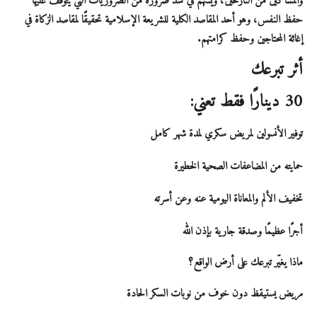
والمساكين من النازحين، ويُسهم في سدّ ضرورة من الضروريات التي يتوقف عليها
حفظ النفس، وهو أحد المقاصد الكلية للشريعة الإسلامية تحقيقًا لمقاصد الزكاة في
إغاثة المحتاجين وحفظ كرامتهم.
أثر تبرعك
30 دينارًا فقط تعني:
توفير الأنسولين لمريض سكري لمدة شهر كامل
حمايته من المضاعفات الصحية الخطيرة
تخفيف الألم والمعاناة اليومية عنه وعن أسرته
أجرًا عظيمًا وصدقة جارية بإذن الله
ماذا يغيّر تبرعك على أرض الواقع؟
مريض يستيقظ دون خوف من نوبات السكر الحادة