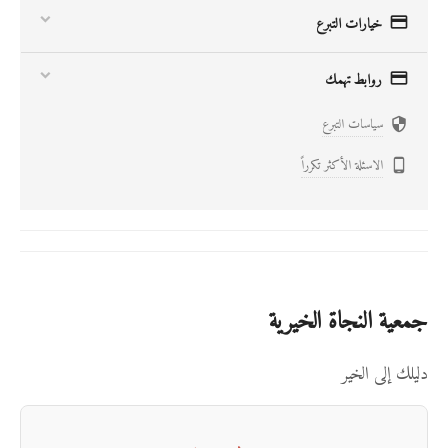

خيارات التبرع

روابط تهمك
سياسات التبرع

الاسئلة الأكثر تكرراً

جمعية النجاة الخيرية
دليلك إلى الخير