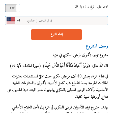
ادعم تطوير الموقع بـ 1 دينار
On
Off
+1
إتمام التبرع
وصف المشروع
مشروع توفير الأنسولين لمرضى السكري في غزة
قال الله تعالى: ﴿وَمَنْ أَحْيَاهَا فَكَأَنَّمَا أَحْيَا النَّاسَ جَمِيعًا﴾ (سورة المائدة، الآية 32)
في قطاع غزة، يعيش 80 ألف مريض سكري حيث تمتلئ المستشفيات بعشرات
الحالات الحرجة وسط انقطاع شبه كامل لأدوية الأنسولين والمستلزمات الطبية
الأساسية. وآلاف المرضى المصابين بالسكري يواجهون خطر الموت دون الحصول على
علاج أو رعاية طبية كافية.
يهدف مشروع توفير الأنسولين لمرضى السكري في غزة إلى تأمين العلاج الأساسي