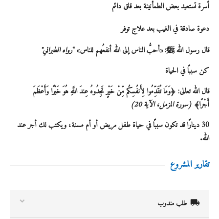
أسرة تستعيد بعض الطمأنينة بعد قلق دائم
دعوة صادقة في الغيب بعد علاج توفر
قال رسول الله ﷺ:
«أحبُّ الناس إلى الله أنفعُهم للناس» "
رواه الطبراني"
كن سببًا في الحياة
قال الله تعالى:
﴿وَمَا تُقَدِّمُوا لِأَنفُسِكُم مِّنْ خَيْرٍ تَجِدُوهُ عِندَ اللَّهِ هُوَ خَيْرًا وَأَعْظَمَ
أَجْرًا﴾
(سورة المزمل، الآية 20)
30 دينارًا
قد تكون سببًا في حياة طفل مريض أو أم مسنة، ويكتب لك أجر عند
الله.
تقارير المشروع

طلب مندوب