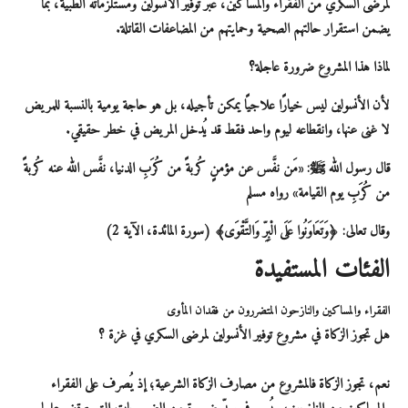
لمرضى السكري من الفقراء والمساكين، عبر توفير الأنسولين ومستلزماته الطبية، بما
يضمن استقرار حالتهم الصحية وحمايتهم من المضاعفات القاتلة.
لماذا هذا المشروع ضرورة عاجلة؟
لأن الأنسولين ليس خيارًا علاجيًا يمكن تأجيله، بل هو حاجة يومية بالنسبة للمريض
لا غنى عنها، وانقطاعه ليوم واحد فقط قد يُدخل المريض في خطر حقيقي.
قال رسول الله ﷺ: «مَن نفَّس عن مؤمنٍ كُربةً من كُرَبِ الدنيا، نفَّس الله عنه كُربةً
من كُرَبِ يوم القيامة» رواه مسلم
وقال تعالى: ﴿وَتَعَاوَنُوا عَلَى الْبِرِّ وَالتَّقْوَى﴾ (سورة المائدة، الآية 2)
الفئات المستفيدة
الفقراء والمساكين والنازحون المتضررون من فقدان المأوى
هل تجوز الزكاة في مشروع توفير الأنسولين لمرضى السكري في غزة ؟
نعم، تجوز الزكاة فالمشروع من مصارف الزكاة الشرعية؛ إذ يُصرف على الفقراء