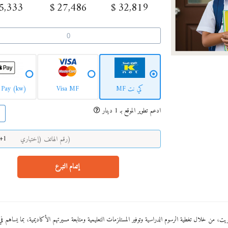
5,333
$
27,486
$
32,819
كي نت MF
Visa MF
 Pay (kw)
ادعم تطوير الموقع بـ 1 دينار
On
+1
إتمام التبرع
من خلال تغطية الرسوم الدراسية وتوفير المستلزمات التعليمية ومتابعة مسيرتهم الأكاديمية، بما يساهم في