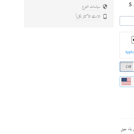
$
سياسات التبرع

الاسئلة الأكثر تكرراً

Apple
Off
 بناء جيل