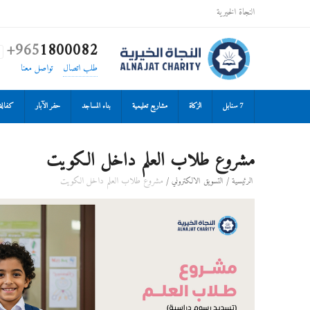
النجاة الخيرية
+965
1800082

طلب اتصال
تواصل معنا
7 سنابل
الزكاة
مشاريع تعليمية
بناء المساجد
حفر الآبار
كفالة 
مشروع طلاب العلم داخل الكويت
/
/
مشروع طلاب العلم داخل الكويت
الرئيسية
التسويق الالكتروني