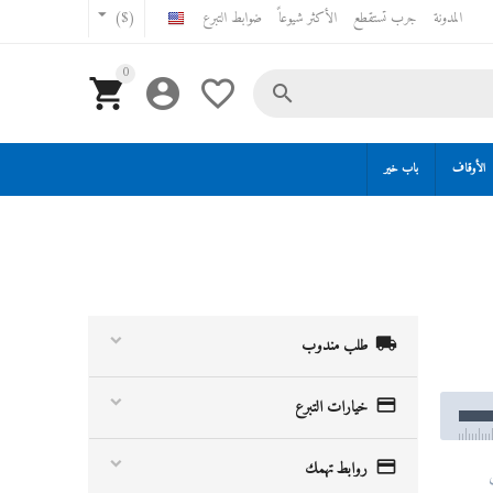
المدونة
جرب تستقطع
الأكثر شيوعاً
ضوابط التبرع
($)
0




الأوقاف
باب خير

طلب مندوب

خيارات التبرع

روابط تهمك