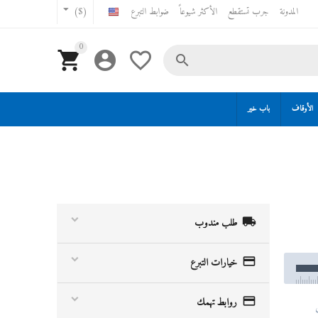
المدونة
جرب تستقطع
الأكثر شيوعاً
ضوابط التبرع
($)
0




الأوقاف
باب خير

طلب مندوب

خيارات التبرع

روابط تهمك