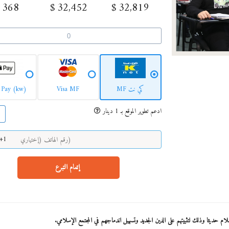
$
368
$
32,452
$
32,819
كي نت MF
Visa MF
 Pay (kw)
ادعم تطوير الموقع بـ 1 دينار
On
+1
إتمام التبرع
ام حديثا وذلك لتثبيتهم على الدين الجديد وتسهيل اندماجهم في المجتمع الإسلامي.