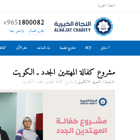
النجاة الخيرية
+965
1800082

طلب اتصال
تواصل معنا
7 سنابل
الزكاة
مشاريع تعليمية
بناء المساجد
حفر الآبار
كفالة 
مشروع كفالة المهتدين الجدد ـ الكويت
/
/
مشروع كفالة المهتدين الجدد ـ الكويت
الرئيسية
التسويق الالكتروني