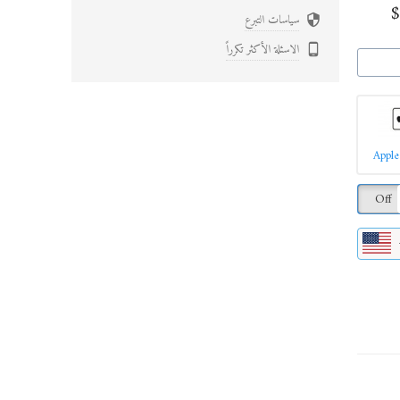
سياسات التبرع

الاسئلة الأكثر تكرراً

Apple
Off