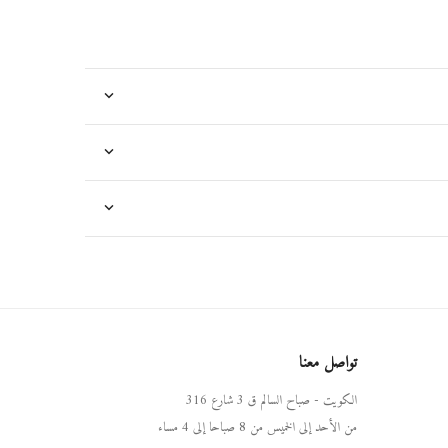
تواصل معنا
الكويت - صباح السالم ق 3 شارع 316
من الأحد إلى الخميس من 8 صباحا إلى 4 مساء