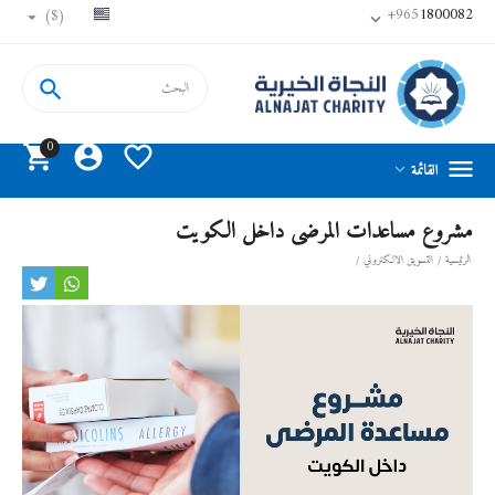
+965
1800082
($)


0




القائمة

مشروع مساعدات المرضى داخل الكويت
الرئيسية
/
التسويق الالكتروني
/