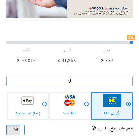
2%
المحصل
المتـبـقي
التكلفة
$
32,819
$
31,965
$
854
كي نت MF
Visa MF
Apple Pay (kw)
ادعم تطوير الموقع بـ 1 دينار
On
Off