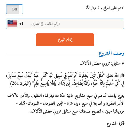
ادعم تطوير الموقع بـ 1 دينار
On
Off
+1
إتمام التبرع
وصف المشروع
٧ سنابل: تروي عطش الآلاف
قال الله تعالى: "مَّثَلُ الَّذِينَ يُنفِقُونَ أَمْوَالَهُمْ فِي سَبِيلِ اللَّهِ كَمَثَلِ حَبَّةٍ أَنبَتَتْ سَبْعَ سَنَابِلَ،
فِي كُلِّ سُنبُلَةٍ مِائَةُ حَبَّةٍ، وَاللَّهُ يُضَاعِفُ لِمَن يَشَاءُ، وَاللَّهُ وَاسِعٌ عَلِيمٌ" (البقرة: 261)
بتبرع واحد، تساهم في سبع مشاريع مائية متكاملة توفر الماء النظيف والآمن للآلاف
الأسر الفقيرة والمحتاجة في سبع دول غزة - اليمن الصومال - السودان- تشاد -
موريتانيا -بنين ، لتصبح صدقتك سبع سنابل تروي عطش الآلاف.
فكرة المشروع