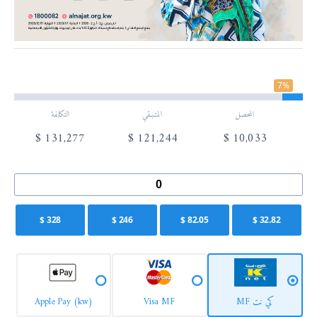
7%
المحصل
المتـبـقي
التكلفة
$
131,277
$
121,244
$
10,033
$
328
$
246
$
82.05
$
32.82
كي نت MF
Visa MF
Apple Pay (kw)