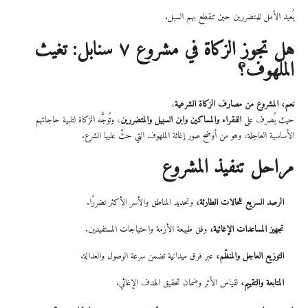
يُعيد الأمل للمتضررين حين تنقطع بهم السبل.
هل تجوز الزكاة في مشروع ٧ سنابل: تغيث
الملهوف؟
نعم، المشروع من مصارف الزكاة الشرعية
،
حيث يُصرف على
الفقراء والمساكين وابن السبيل والمتضررين
، وتُوجَّه الزكاة لتلبية حاجاتهم
الأساسية العاجلة، وهو من أوضح صور إغاثة الملهوف التي حثّ عليها الشرع.
مراحل تنفيذ المشروع
الرصد السريع للحالات الطارئة،
وتحديد المناطق والأسر الأكثر تضررًا.
تجهيز المساعدات الإغاثية،
وفق طبيعة الأزمة واحتياجات المستفيدين.
التوزيع العاجل والمنظّم،
عبر فرق ميدانية تضمن سرعة الوصول والعدالة.
المتابعة والتقييم،
لقياس الأثر وضمان تحقيق الهدف الإغاثي.