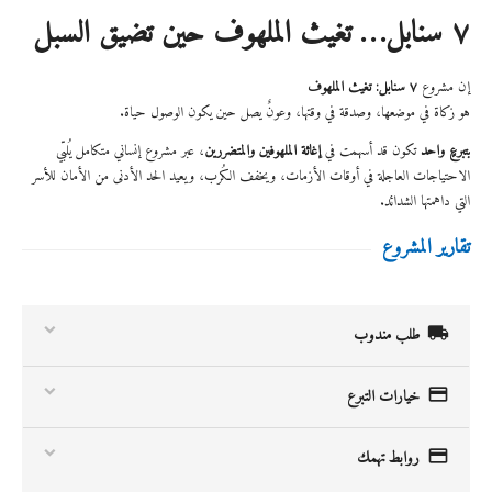
٧ سنابل… تغيث الملهوف حين تضيق السبل
إن مشروع
٧ سنابل: تغيث الملهوف
هو زكاة في موضعها، وصدقة في وقتها، وعونٌ يصل حين يكون الوصول حياة.
بتبرعٍ واحد
تكون قد أسهمت في
إغاثة الملهوفين والمتضررين
، عبر مشروع إنساني متكامل يُلبّي
الاحتياجات العاجلة في أوقات الأزمات، ويخفف الكُرب، ويعيد الحد الأدنى من الأمان للأسر
التي داهمتها الشدائد.
تقارير المشروع

طلب مندوب

خيارات التبرع

روابط تهمك