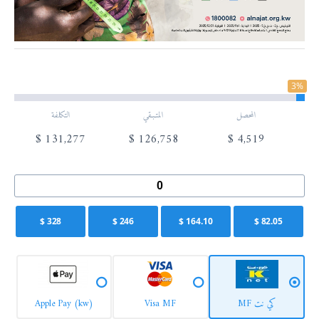
3%
المحصل
المتـبـقي
التكلفة
$
131,277
$
126,758
$
4,519
$
328
$
246
$
164.10
$
82.05
كي نت MF
Visa MF
Apple Pay (kw)