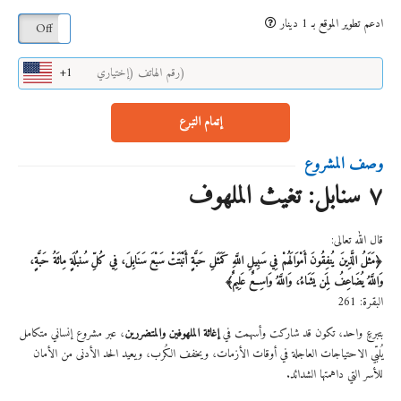
ادعم تطوير الموقع بـ 1 دينار
On
Off
+1
إتمام التبرع
وصف المشروع
٧ سنابل: تغيث الملهوف
قال الله تعالى:
﴿مَثَلُ الَّذِينَ يُنفِقُونَ أَمْوَالَهُمْ فِي سَبِيلِ اللَّهِ كَمَثَلِ حَبَّةٍ أَنْبَتَتْ سَبْعَ سَنَابِلَ، فِي كُلِّ سُنبُلَةٍ مِائَةُ حَبَّةٍ،
وَاللَّهُ يُضَاعِفُ لِمَن يَشَاءُ، وَاللَّهُ وَاسِعٌ عَلِيمٌ﴾
البقرة: 261
بتبرعٍ واحد، تكون قد شاركت وأسهمت في
إغاثة الملهوفين والمتضررين
، عبر مشروع إنساني متكامل
يُلبّي الاحتياجات العاجلة في أوقات الأزمات، ويخفف الكُرب، ويعيد الحد الأدنى من الأمان
للأسر التي داهمتها الشدائد.