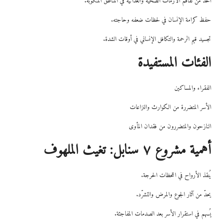
الحد من تفاقم الأزمات الصحية والغذائية في المناطق المنكوبة.
حفظ كرامة الإنسان في لحظات ضعفه وحاجته.
تجسيد قيم الرحمة والتكافل الإنساني في أوقات الشدة.
الفئات المستفيدة
الفقراء والمساكين
الأسر المتضررة من الكوارث والنزاعات
النازحون والمتضررون من فقدان المأوى
أهمية مشروع ٧ سنابل: تغيث الملهوف
يُنقذ الأرواح في اللحظات الحرجة.
يحدّ من آثار الجوع والمرض والتشرّد.
يُسهم في استقرار الأسر بعد الصدمات المفاجئة.