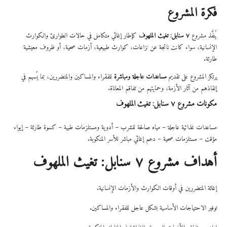
فكرة المشروع
يُنفَّذ مشروع
٧ سنابل: تغيث الملهوف
كإطار إغاثي متكامل في حالات الطوارئ والكوارث
الإنسانية، سواء كانت ناتجة عن نزاعات، كوارث طبيعية، أزمات صحية، أو ظروف معيشية
طارئة.
يرتكز المشروع على تقديم
مساعدات عاجلة ومباشرة
للفقراء والمساكين والمتضررين، بما يُسهم في
إنقاذهم من آثار الأزمة، وحمايتهم من تفاقم المعاناة.
مكونات مشروع ٧ سنابل: تغيث الملهوف
مساعدات غذائية عاجلة – مياه صالحة للشرب – أدوية ومستلزمات طبية – كسوة طارئة – إيواء
مؤقت – مستلزمات صحية – دعم إغاثي مباشر للأسر المنكوبة.
أهداف مشروع ٧ سنابل: تغيث الملهوف
إغاثة المتضررين في أوقات الكوارث والأزمات الإنسانية.
توفير الاحتياجات الأساسية بشكل عاجل للفقراء والمساكين.