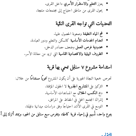
يعزز
التعليم والاستقرار الأسري
داخل القرى.
يحول القرى من مناطق احتياج إلى مجتمعات منتجة.
التحديات التي تواجه القرى النائية
شح المياه النظيفة
وصعوبة الحصول عليها.
انعدام الخدمات الأساسية
كالسكن والتعليم ودور العبادة.
محدودية فرص العمل
وضعف مصادر الدخل.
الظروف البيئية والاقتصادية القاسية
التي تزيد من معاناة الأسر.
استدامة مشروع ٧ سنابل تحي بها قرية
تحرص جمعية النجاة الخيرية على أن يكون المشروع
تنمويًا مستدامًا
من خلال:
التركيز على
المشاريع الجذرية
لا الحلول المؤقتة.
دمج
الكسب الحلال
مع المساعدات الأساسية.
إشراك المجتمع المحلي في الحفاظ على المرافق.
التوسع في القرى الأشد احتياجًا وفق دراسات ميدانية دقيقة.
بتبرع واحد، تُسهم في إحياء قرية كاملة، وتغرس سبع سنابل من الخير، ويمتد أثرك إلى أج
التقارير