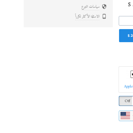
$
سياسات التبرع

الاسئلة الأكثر تكرراً

$
2
Apple
Off