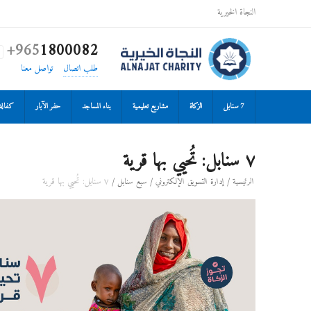
النجاة الخيرية
+965
1800082

طلب اتصال
تواصل معنا
7 سنابل
الزكاة
مشاريع تعليمية
بناء المساجد
حفر الآبار
كفالة 
٧ سنابل: تُحيي بها قرية
/
/
/
٧ سنابل: تُحيي بها قرية
الرئيسية
إدارة التسويق الإلكتروني
سبع سنابل