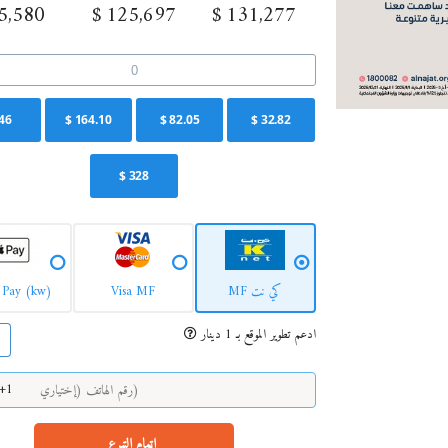
5,580
$
125,697
$
131,277
46
$
164.10
$
82.05
$
32.82
$
328
كي نت MF
Visa MF
 Pay (kw)
ادعم تطوير الموقع بـ 1 دينار
On
+1
إتمام التبرع