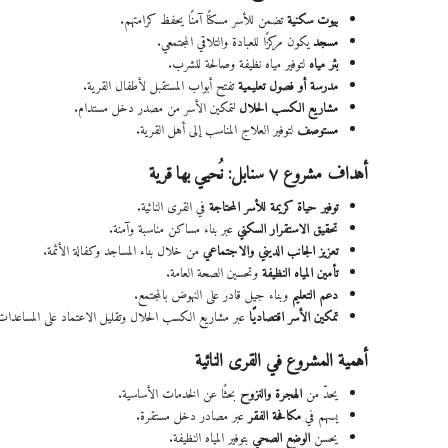
بيوت سكنية
تضمن للأسر مسكنًا آمنًا يحفظ كرامتهم.
مسجد
يكون مركزًا للعبادة والتلاقي المجتمعي.
بئر مياه
لتوفير مياه نظيفة وصالحة للشرب.
مدرسة أو فصول تعليمية
تفتح أبواب المستقبل لأطفال القرية.
مشاريع الكسب الحلال
لتمكين الأسر من مصدر دخل مستدام.
مستوصف
لتوفير العلاج المناسب إلى أهل القرية.
أهداف مشروع ٧ سنابل: نُحيي بها قرية
توفير حياة كريمة للأسر المحتاجة
في القرى النائية.
تحقيق الاستقرار السكني
عبر بناء مساكن مناسبة وآمنة.
تعزيز الجانب الديني والاجتماعي
من خلال بناء المساجد وكفالة الأئمة.
تأمين المياه النظيفة
وتحسين الصحة العامة.
دعم التعليم
وبناء جيل قادر على النهوض بالمجتمع.
تمكين الأسر اقتصاديًا
عبر مشاريع الكسب الحلال وتقليل الاعتماد على المساعدات
أهمية المشروع في القرى النائية
يحدّ من
الهجرة والنزوح
بحثًا عن الخدمات الأساسية.
يسهم في
مكافحة الفقر
عبر مصادر دخل مستقرة.
يحسن
الوضع الصحي
بتوفير المياه النظيفة.