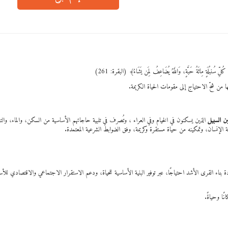
كُلِّ سُنبُلَةٍ مِائَةُ حَبَّةٍ، وَاللَّهُ يُضَاعِفُ لِمَن يَشَاءُ﴾ (البقرة: 261)
ها من شحّ الاحتياج إلى مقومات الحياة الكريمة.
بن السبيل
الذين يسكنون في الخيام وفي العراء ، وتُصرف في تلبية حاجاتهم الأساسية من السكن، والماء، والت
لإنسان، وتمكينه من حياة مستقرة وكريمة، وفق الضوابط الشرعية المعتمدة.
 بناء القرى الأشد احتياجًا، عبر توفير البنية الأساسية للحياة، ودعم الاستقرار الاجتماعي والاقتصادي للأسر
انًا وحياةً.