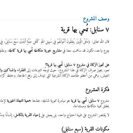
وصف المشروع
٧ سنابل: تُحي بها قرية
قال الله تعالى: ﴿مَثَلُ الَّذِينَ يُنفِقُونَ أَمْوَالَهُمْ فِي سَبِيلِ اللَّهِ كَمَثَلِ حَبَّةٍ أَنبَتَتْ سَبْعَ سَنَابِلَ، فِي 
بتبرع واحد، تكون قد ساهمت معنا في
مشاريع خيرية متكاملة نُحيي بها قرية كاملة
، وننقل
هل تجوز الزكاة في مشروع ٧ سنابل: نُحيي بها قرية؟
نعم، يجوز صرف الزكاة في هذا المشروع، حيث تُوجَّه التبرعات إلى
الفقراء والمساكين وا
العيش، وهي من أعظم مقاصد الزكاة الشرعية التي تهدف إلى رفع الحاجة، وحفظ كرامة ا
فكرة المشروع
مشروع
٧ سنابل: نُحيي بها قرية
هو مبادرة تنموية شاملة، تنفذها
جمعية النجاة الخيرية
لإعادة
يحقق تنمية متكاملة ومستدامة.
لا يقتصر المشروع على تلبية احتياج واحد، بل يعمل على
إحياء القرية بالكامل
، إنسانًا ومك
مكونات القرية (سبع سنابل)