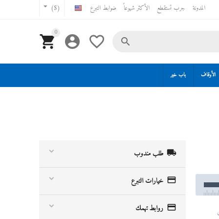
المدونة
جرب تستقطع
الأكثر شيوعاً
ضوابط التبرع
($)
0




الأوقاف
باب خير

طلب مندوب

خيارات التبرع

روابط تهمك