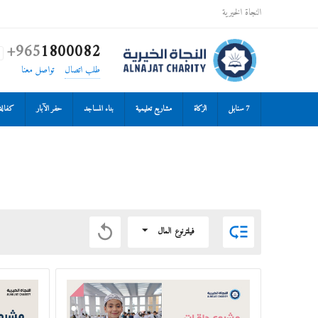
النجاة الخيرية
+965
1800082

طلب اتصال
تواصل معنا
7 سنابل
الزكاة
مشاريع تعليمية
بناء المساجد
حفر الآبار
كفالة 


فيلترنوع المال