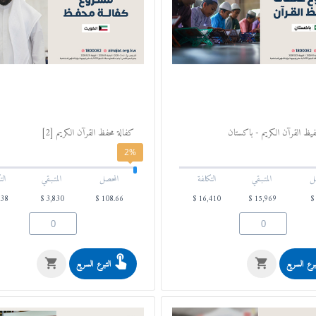
ظ القرآن الكريم - باكستان
​ كفالة محفظ القرآن الكريم [2]
2%
ل
المتـبـقي
التكلفة
المحصل
المتـبـقي
الت
938
$
3,830
$
108.66
$
16,410
$
15,969
$
برع السريع
التبرع السريع