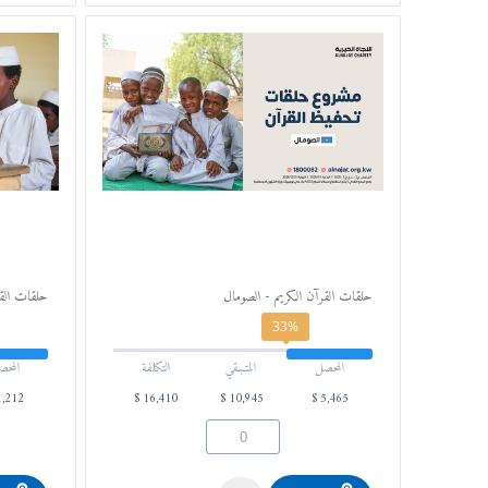
حلقات القرآن الكريم - الصومال
حلقات القرآ
33%
المحصل
المتـبـقي
التكلفة
المحص
1,212
$
16,410
$
10,945
$
5,465