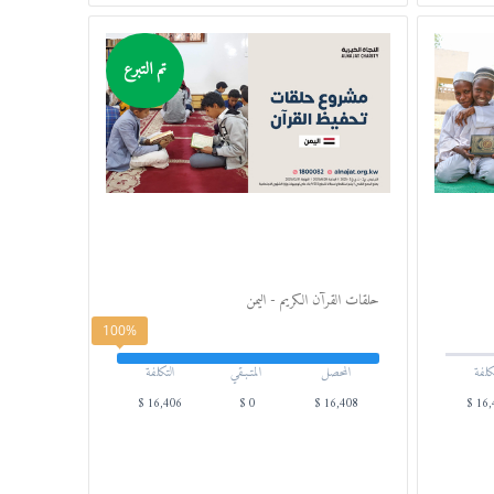
تم التبرع
حلقات القرآن الكريم - اليمن
100%
كلفة
المحصل
المتـبـقي
التكلفة
$
16,406
$
0
$
16,408
$
16,