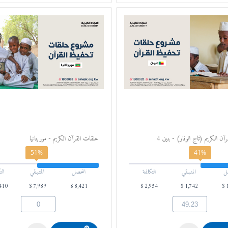
ن الكريم (تاج الوقار) - بنين 4
حلقات القرآن الكريم - موريتانيا
51%
41%
ل
المتـبـقي
التكلفة
المحصل
المتـبـقي
الت
410
$
7,989
$
8,421
$
2,954
$
1,742
$