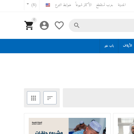
المدونة
جرب تستقطع
الأكثر شيوعاً
ضوابط التبرع
($)
0




الأوقاف
باب خير

