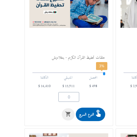
حلقات تحفيظ القرآن الكريم - بنغلاديش
3%
كلفة
المحصل
المتـبـقي
التكلفة
$
16,410
$
15,911
$
498
$
3,
التبرع السريع