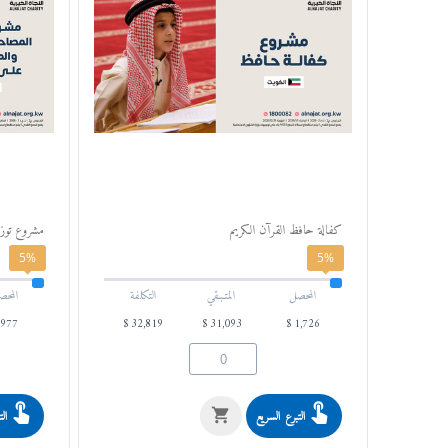
كفالة حافظ القرآن الكريم
مشروع توزي
5%
5%
المحصل
المتـبـقي
التكلفة
المحص
977
$
32,819
$
31,093
$
1,726
التبرع السريع
الت