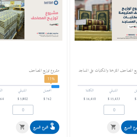
ع المصاحف المترجمة والمكتبات على المساجد
مشروع توزيع المصاحف
11%
ل
المتـبـقي
التكلفة
المحصل
المتـبـقي
الت
564
$
5,802
$
762
$
16,410
$
15,433
$
برع السريع
التبرع السريع