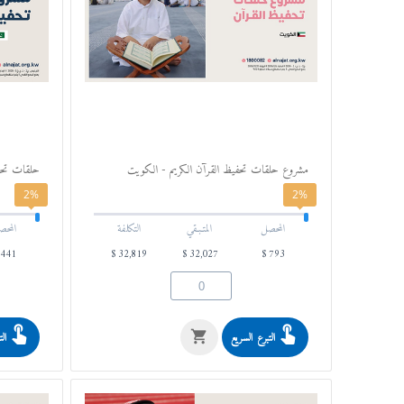
مشروع حلقات تحفيظ القرآن الكريم - الكويت
حلقات تحفي
2%
2%
المحصل
المتـبـقي
التكلفة
المحص
441
$
32,819
$
32,027
$
793
التبرع السريع
الت