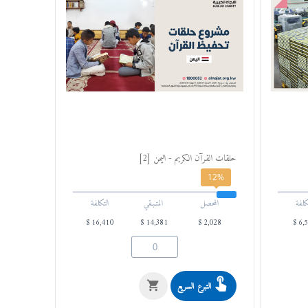
حلقات القرآن الكريم - اليمن [2]
12%
كلفة
المحصل
المتـبـقي
التكلفة
$
16,410
$
14,381
$
2,028
$
6,
التبرع السريع