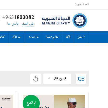
النجاة الخيرية
+965
1800082

طلب اتصال
تواصل معنا
7 سنابل
الزكاة
مشاريع تعليمية
بناء المساجد
حفر الآبار
كفالة 


فيلترنوع المال
تم التبرع