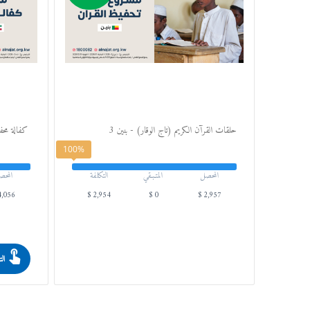
حلقات القرآن الكريم (تاج الوقار) - بنين 3
​ كفالة محف
100%
المحصل
المتـبـقي
التكلفة
المحص
4,056
$
2,954
$
0
$
2,957
الت