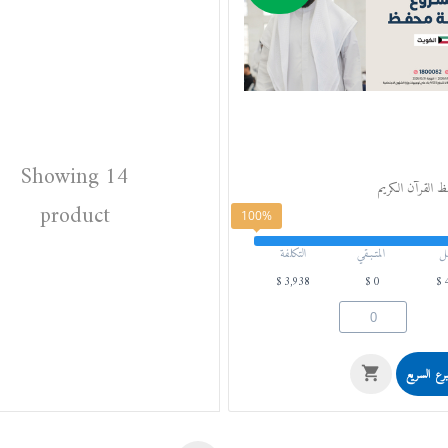
Showing 14
ظ القرآن الكريم
product
100%
ل
المتـبـقي
التكلفة
$
3,938
$
0
$
برع السريع