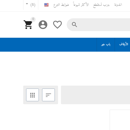
المدونة
جرب تستقطع
الأكثر شيوعاً
ضوابط التبرع
($)
0




الأوقاف
باب خير

