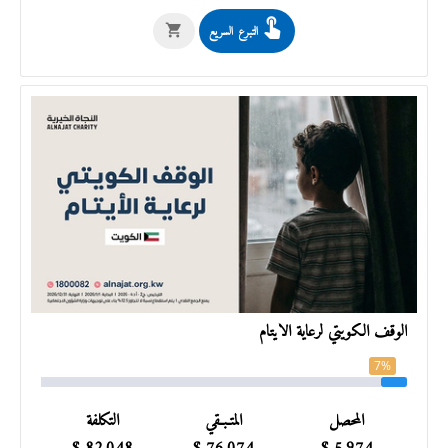
التبرع السريع
الوقف الكويتي لرعاية الأيتام
7%
المحصل
المتـبـقي
التكلفة