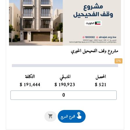
مشروع وقف الفحيحيل الخيري
0%
المحصل
المتـبـقي
التكلفة
$
191,444
$
190,923
$
521
التبرع السريع