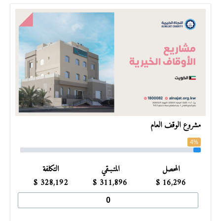
مشروع الوقف العام
4%
المحصل
المتـبـقي
التكلفة
$
328,192
$
311,896
$
16,296