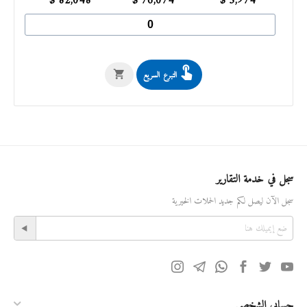
$
82,048
$
76,074
$
5,974
التبرع السريع
سجل في خدمة التقارير
سجل الآن ليصل لكم جديد الحملات الخيرية
حسابي الشخصي