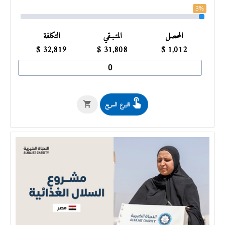
3%
المحصل
المتـبـقي
التكلفة
$
32,819
$
31,808
$
1,012
التبرع السريع