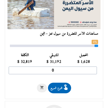
مساعدات الأسر المتضررة من سيول تعز - اليمن
4%
المحصل
المتـبـقي
التكلفة
$
32,819
$
31,192
$
1,628
التبرع السريع