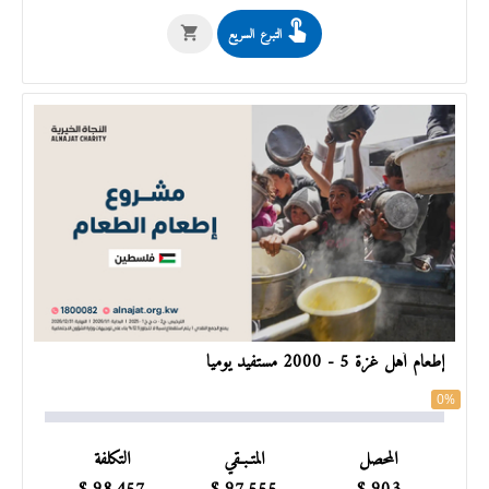
التبرع السريع
إطعام أهل غزة 5 - 2000 مستفيد يومياً
0%
المحصل
المتـبـقي
التكلفة