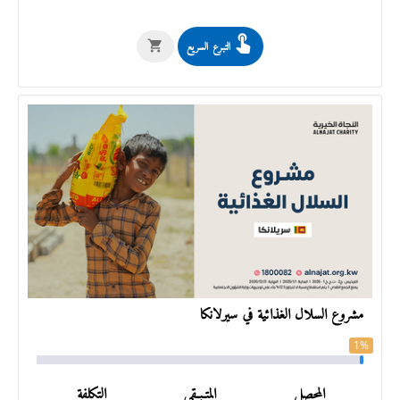
التبرع السريع
مشروع السلال الغذائية في سيرلانكا
1%
المحصل
المتـبـقي
التكلفة