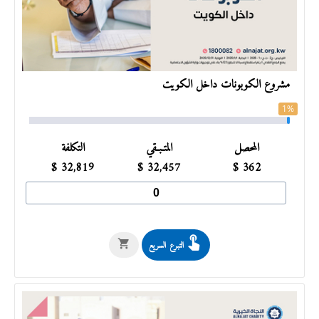
مشروع الكوبونات داخل الكويت
1%
المحصل
المتـبـقي
التكلفة
$
32,819
$
32,457
$
362
التبرع السريع