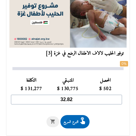
توفير الحليب لآلاف الأطفال الرضع في غزة [3]
0%
المحصل
المتـبـقي
التكلفة
$
131,277
$
130,775
$
502
التبرع السريع