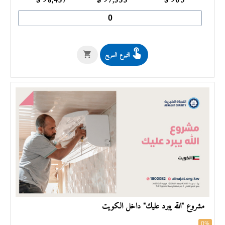
$
98,457
$
97,555
$
903
التبرع السريع
مشروع "الله يبرد عليك" داخل الكويت
0%