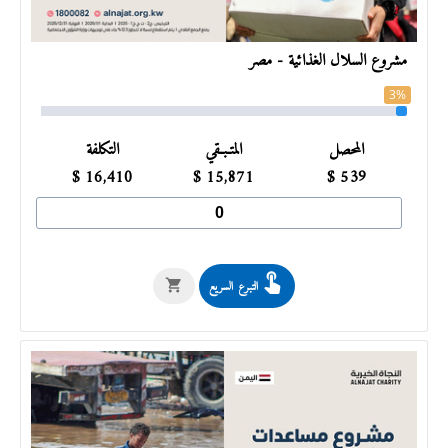
مشروع السلال الغذائية - مصر
3%
المحصل
المتـبـقي
التكلفة
$
16,410
$
15,871
$
539
التبرع السريع