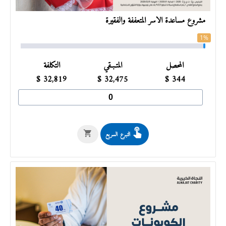
مشروع مساعدة الأسر المتعففة والفقيرة
1%
المحصل
المتـبـقي
التكلفة
$
32,819
$
32,475
$
344
التبرع السريع