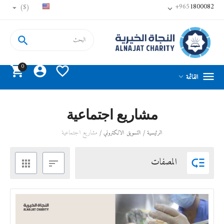
+965
1800082
($)


0




القائمة

مشاريع اجتماعية
/
/
مشاريع اجتماعية
الرئيسية
التسويق الالكتروني
المصفات


