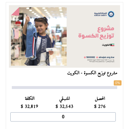
مشروع توزيع الكسـوة - الكويت
0%
المحصل
المتـبـقي
التكلفة
$
32,819
$
32,543
$
276