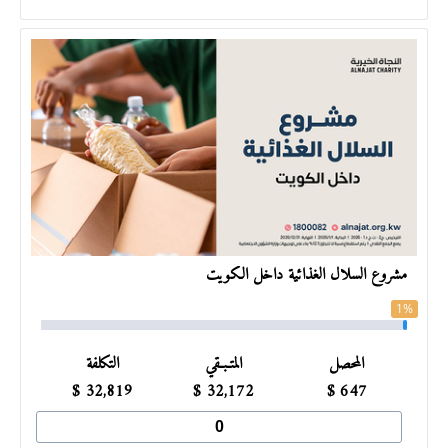
مشروع السلال الغذائية داخل الكويت
1%
المحصل
المتـبـقي
التكلفة
$
32,819
$
32,172
$
647