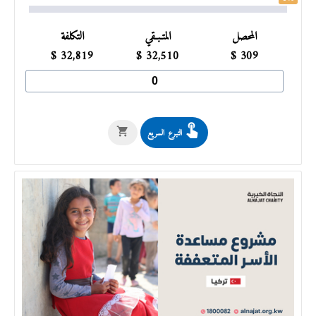
المحصل
المتـبـقي
التكلفة
$
32,819
$
32,510
$
309
التبرع السريع