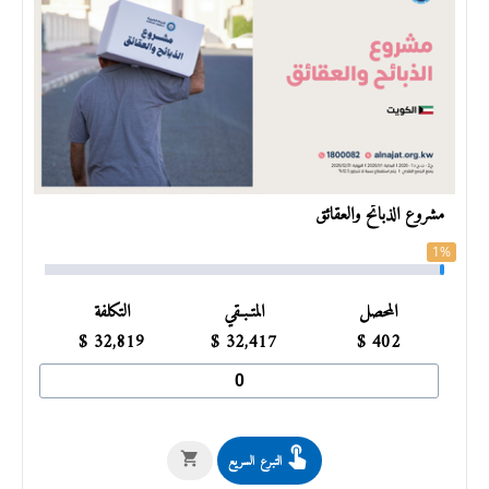
مشروع الذبائح والعقائق
1%
المحصل
المتـبـقي
التكلفة
$
32,819
$
32,417
$
402
التبرع السريع