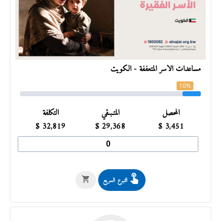
مساعدات الأسر المتعففة - الكويت
10%
المحصل
المتـبـقي
التكلفة
$
32,819
$
29,368
$
3,451
التبرع السريع