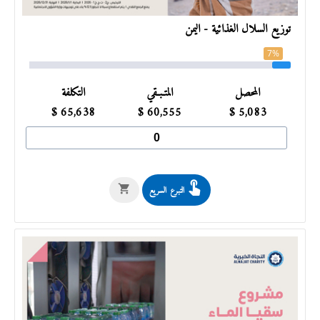
توزيع السلال الغذائية - اليمن
7%
المحصل
المتـبـقي
التكلفة
$
65,638
$
60,555
$
5,083
التبرع السريع