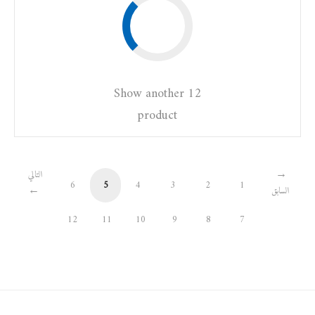
Show another 12
product
التالي
6
5
4
3
2
1
السابق
12
11
10
9
8
7