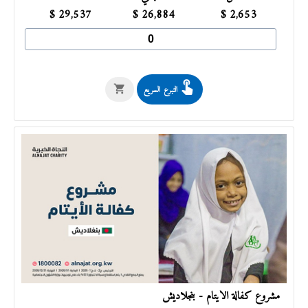
$
29,537
$
26,884
$
2,653
التبرع السريع
مشروع كفالة الأيتام - بنجلاديش