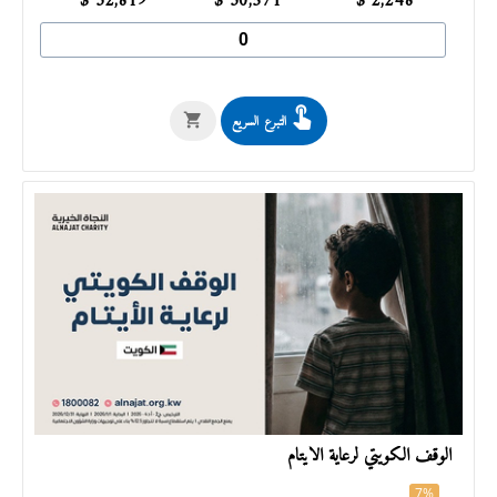
$
32,819
$
30,571
$
2,248
التبرع السريع
الوقف الكويتي لرعاية الأيتام
7%