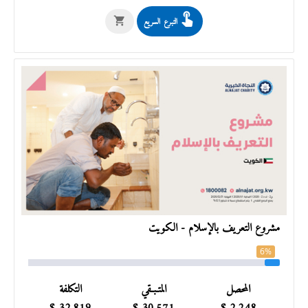
التبرع السريع
مشروع التعريف بالإسلام - الكويت
6%
المحصل
المتـبـقي
التكلفة