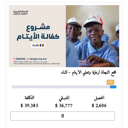
مجمع النجاة لرعاية وتعليم الأيتام - تشاد
6%
المحصل
المتـبـقي
التكلفة
$
39,383
$
36,777
$
2,606