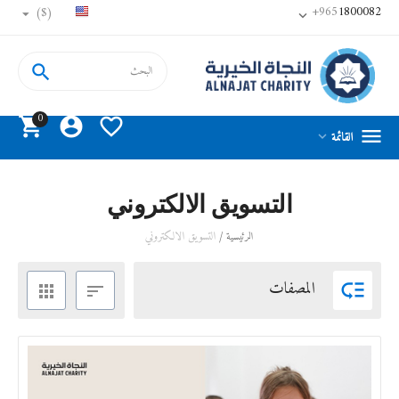
+965
1800082
($)


0




القائمة

التسويق الالكتروني
/
التسويق الالكتروني
الرئيسية
المصفات


