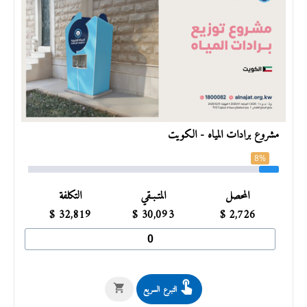
مشروع برادات المياه - الكويت
8%
المحصل
المتـبـقي
التكلفة
$
32,819
$
30,093
$
2,726
التبرع السريع