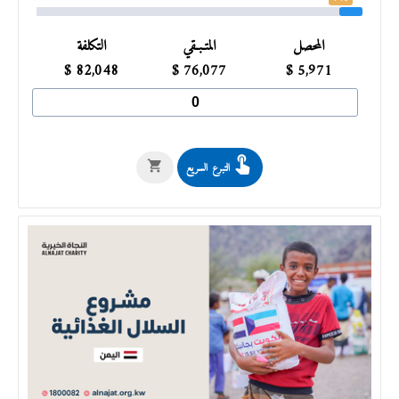
المحصل
المتـبـقي
التكلفة
$
82,048
$
76,077
$
5,971
التبرع السريع