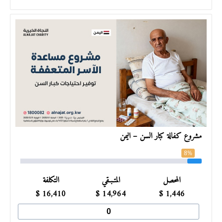
مشروع كفالة كبار السن – اليمن
8%
المحصل
المتـبـقي
التكلفة
$
16,410
$
14,964
$
1,446