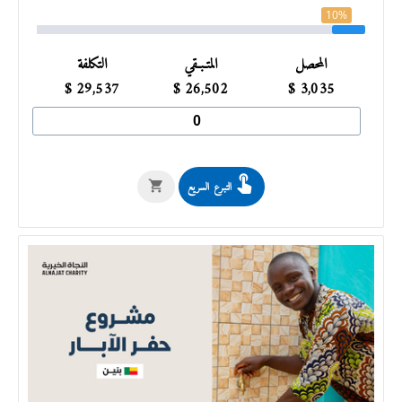
10%
المحصل
المتـبـقي
التكلفة
$
29,537
$
26,502
$
3,035
التبرع السريع