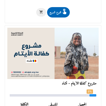
التبرع السريع
مشروع كفالة الأيتام - تشاد
8%
المحصل
المتـبـقي
التكلفة