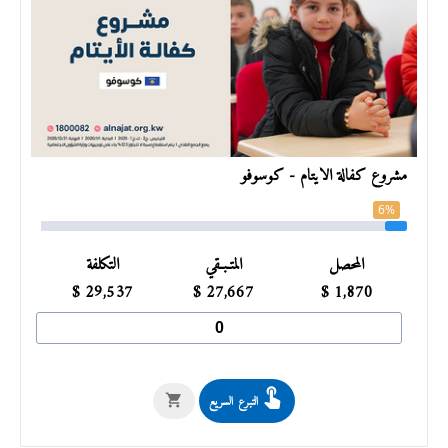
مشروع كفالة الأيتام - كوسوفو
6%
المحصل
المتـبـقي
التكلفة
$
29,537
$
27,667
$
1,870
التبرع السريع