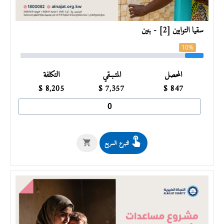
سقيا التوابين [2] - بنين
10%
المحصل
المتـبـقي
التكلفة
$
8,205
$
7,357
$
847
التبرع السريع