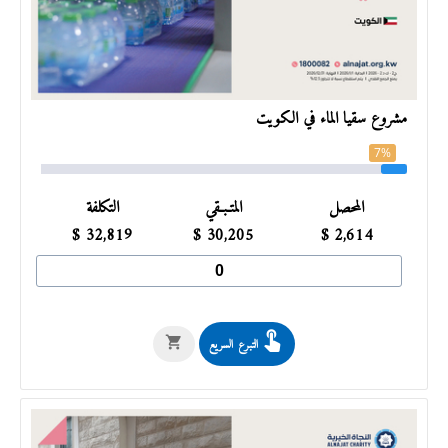
مشروع سقيا الماء في الكويت
7%
المحصل
المتـبـقي
التكلفة
$
32,819
$
30,205
$
2,614
التبرع السريع