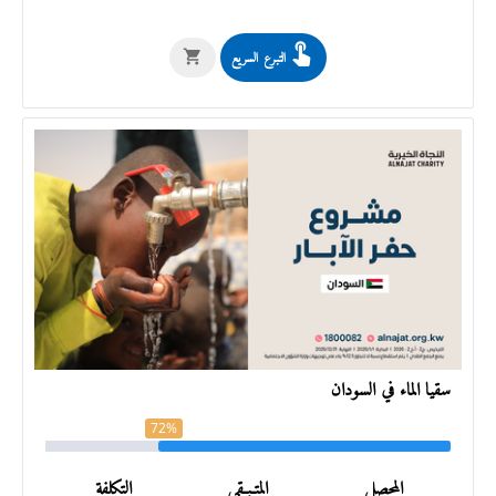
التبرع السريع
سقيا الماء في السودان
72%
المحصل
المتـبـقي
التكلفة