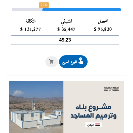
72%
المحصل
المتـبـقي
التكلفة
$
131,277
$
35,447
$
95,830
التبرع السريع