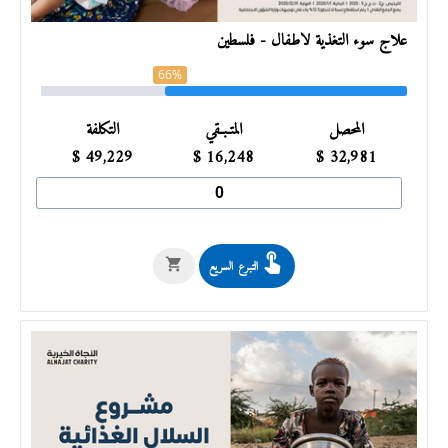
علاج سوء التغذية لأطفال - فلسطين
66%
المحصل
المتـبـقي
التكلفة
$
49,229
$
16,248
$
32,981
التبرع السريع