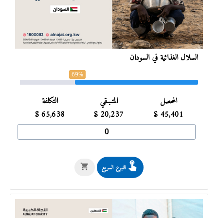
السلال الغذائية في السودان
69%
المحصل
المتـبـقي
التكلفة
$
65,638
$
20,237
$
45,401
التبرع السريع