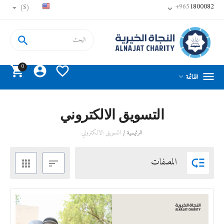
+965
1800082
($)


0




القائمة

التسويق الالكتروني
/
التسويق الالكتروني
الرئيسية
المصفات


