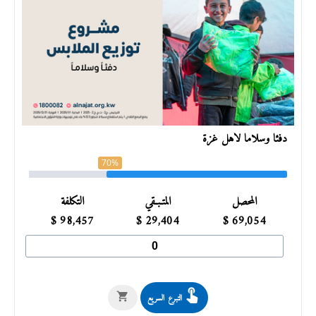
دفئا وسلاما لأهل غزة
70%
المحصل
المتـبـقي
التكلفة
$
98,457
$
29,404
$
69,054
التبرع السريع