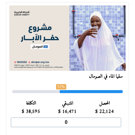
سقيا الماء في الصومال
57%
المحصل
المتـبـقي
التكلفة
$
38,595
$
16,471
$
22,124