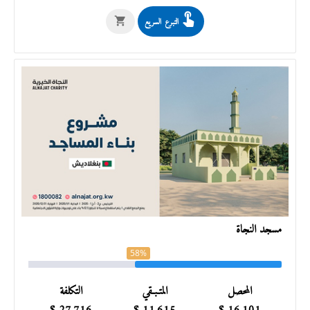
التبرع السريع
مسجد النجاة
58%
المحصل
المتـبـقي
التكلفة