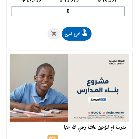
$
27,716
$
11,615
$
16,101
التبرع السريع
مدرسة أم المؤمنين عائشة رضي الله عنها
66%