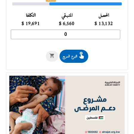
المحصل
المتـبـقي
التكلفة
$
19,691
$
6,560
$
13,132
التبرع السريع