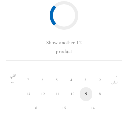
Show another 12
product
التالي
7
6
5
4
3
2
السابق
13
12
11
10
9
8
16
15
14