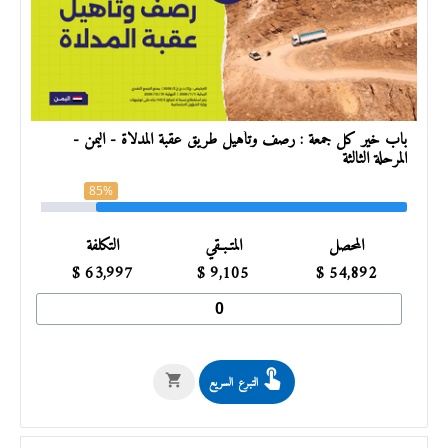
باب خير كل جمعة : رصف وتأهيل طريق عقبة المدلاة - اليمن -
المرحلة الثالثة
85%
المحصل
المتـبـقي
التكلفة
$
63,997
$
9,105
$
54,892
التبرع السريع