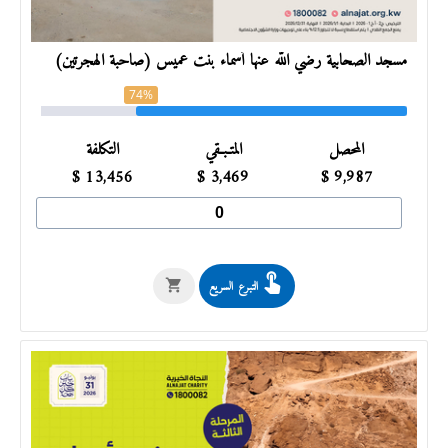
مسجد الصحابية رضي الله عنها أسماء بنت عميس (صاحبة الهجرتين)
74%
المحصل
المتـبـقي
التكلفة
$
13,456
$
3,469
$
9,987
التبرع السريع