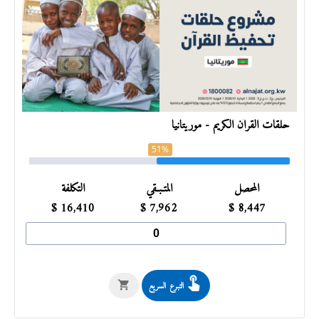
حلقات القرآن الكريم - موريتانيا
51%
المحصل
المتـبـقي
التكلفة
$
16,410
$
7,962
$
8,447
التبرع السريع