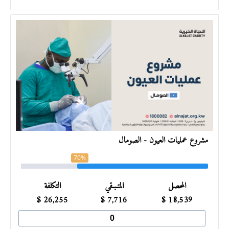
مشروع عمليات العيون - الصومال
70%
المحصل
المتـبـقي
التكلفة
$
26,255
$
7,716
$
18,539