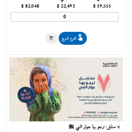
$
82,048
$
22,493
$
59,555
التبرع السريع
٧ سنابل: نرجو بها جوار النبي ﷺ