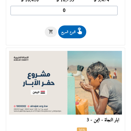
$
16,410
$
10,935
$
5,474
التبرع السريع
آبار النجاة - اليمن - 3
36%