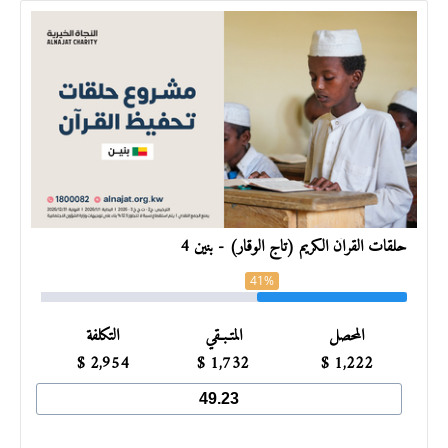
حلقات القرآن الكريم (تاج الوقار) - بنين 4
41%
المحصل
المتـبـقي
التكلفة
$
2,954
$
1,732
$
1,222