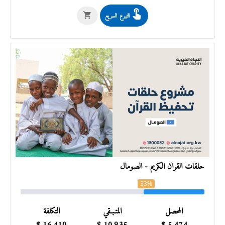
التبرع السريع
حلقات القرآن الكريم - الصومال
33%
المحصل
المتـبـقي
التكلفة