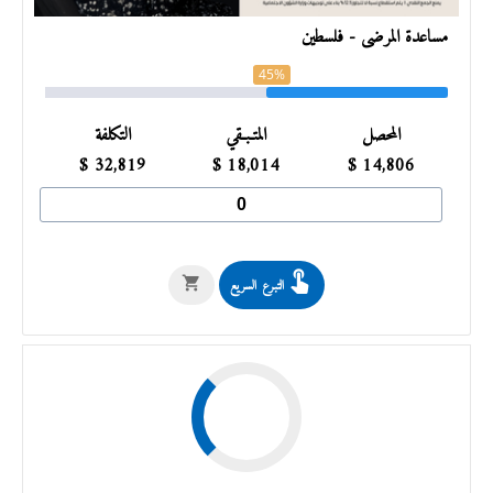
مساعدة المرضى - فلسطين
45%
المحصل
المتـبـقي
التكلفة
$
32,819
$
18,014
$
14,806
التبرع السريع