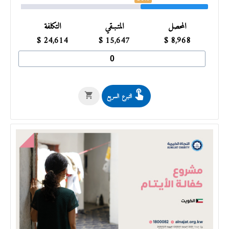
المحصل
المتـبـقي
التكلفة
$
24,614
$
15,647
$
8,968
التبرع السريع