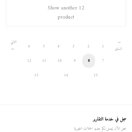
Show another 12
product
التالي
6
5
4
3
2
1
السابق
12
11
10
9
8
7
15
14
13
سجل في خدمة التقارير
سجل الآن ليصل لكم جديد الحملات الخيرية