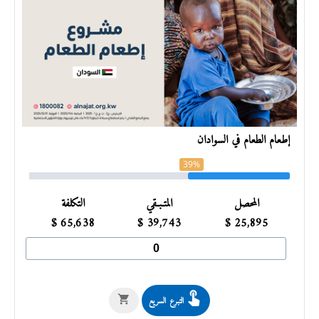
إطعام الطعام في السوادان
39%
المحصل
المتـبـقي
التكلفة
$
65,638
$
39,743
$
25,895
التبرع السريع