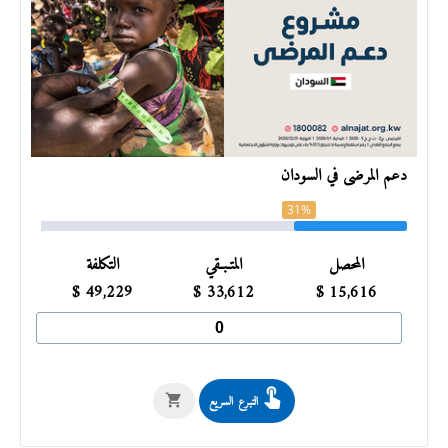
دعم المرضى في السودان
31%
المحصل
المتـبـقي
التكلفة
$
49,229
$
33,612
$
15,616
التبرع السريع