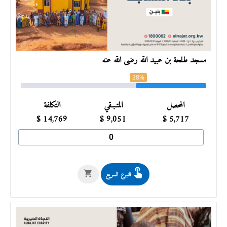
مسجد طلحة بن عبيد الله رضى الله عنه
38%
المحصل
المتـبـقي
التكلفة
$
14,769
$
9,051
$
5,717
التبرع السريع