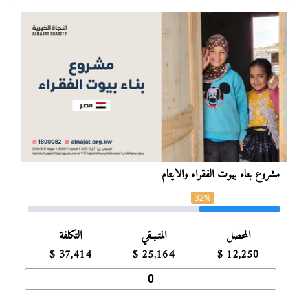
مشروع بناء بيوت الفقراء والأيتام
32%
المحصل
المتـبـقي
التكلفة
$
37,414
$
25,164
$
12,250