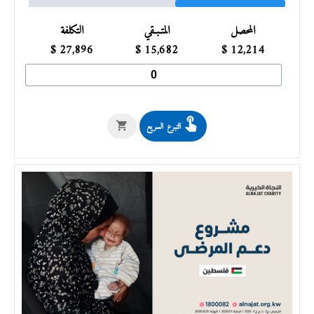
المحصل
المتـبـقي
التكلفة
$
27,896
$
15,682
$
12,214
التبرع السريع