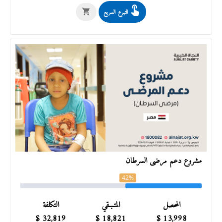
التبرع السريع
مشروع دعم مرضى السرطان
42%
المحصل
المتـبـقي
التكلفة
$
32,819
$
18,821
$
13,998