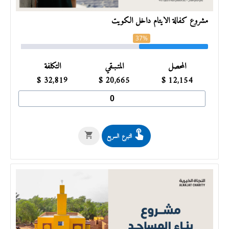
مشروع كفالة الأيتام داخل الكويت
37%
المحصل
المتـبـقي
التكلفة
$
32,819
$
20,665
$
12,154
التبرع السريع