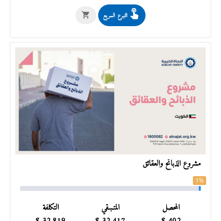
التبرع السريع
مشروع الذبائح والعقائق
1%
المحصل
المتـبـقي
التكلفة