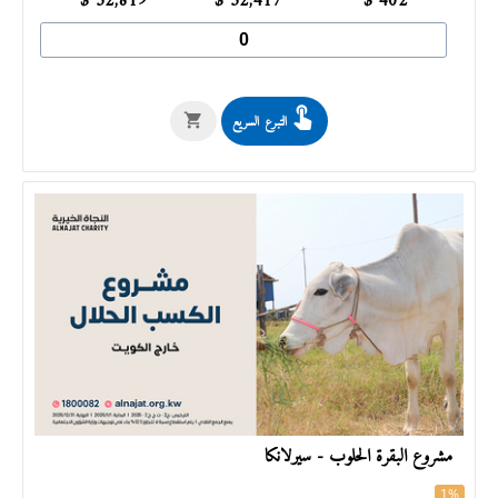
$
32,819
$
32,417
$
402
التبرع السريع
مشروع البقرة الحلوب - سيرلانكا
1%