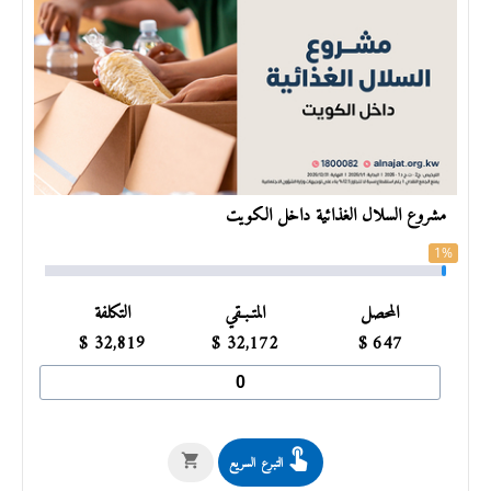
مشروع السلال الغذائية داخل الكويت
1%
المحصل
المتـبـقي
التكلفة
$
32,819
$
32,172
$
647
التبرع السريع