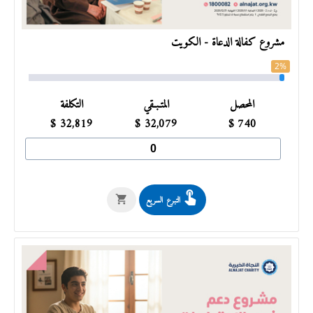
مشروع كفالة الدعاة - الكويت
2%
المحصل
المتـبـقي
التكلفة
$
32,819
$
32,079
$
740
التبرع السريع