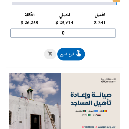
المحصل
المتـبـقي
التكلفة
$
26,255
$
25,914
$
341
التبرع السريع