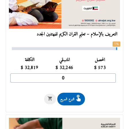
​التعريف بالإسلام – تعليم القرآن الكريم للمهتدين الجدد
1%
المحصل
المتـبـقي
التكلفة
$
32,819
$
32,246
$
573
التبرع السريع