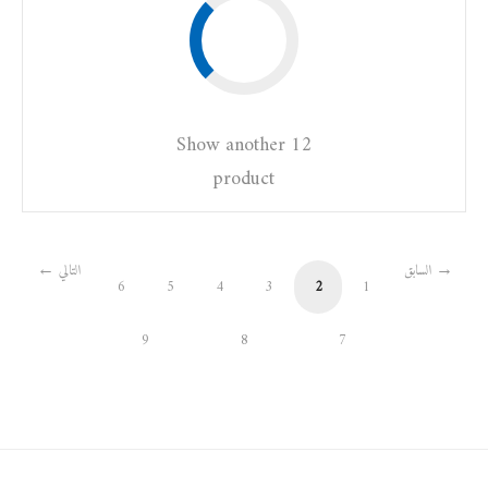
Show another 12
product
السابق
التالي
6
5
4
3
2
1
9
8
7