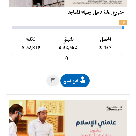
مشروع إعادة تأهيل وصيانة المساجد
1%
المحصل
المتـبـقي
التكلفة
$
32,819
$
32,362
$
457
التبرع السريع