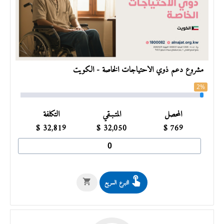
مشروع دعم ذوي الاحتياجات الخاصة - الكويت
2%
المحصل
المتـبـقي
التكلفة
$
32,819
$
32,050
$
769
التبرع السريع