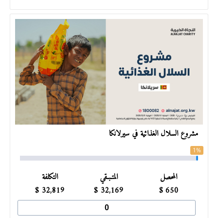
مشروع السلال الغذائية في سيرلانكا
1%
المحصل
المتـبـقي
التكلفة
$
32,819
$
32,169
$
650