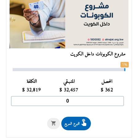
مشروع الكوبونات داخل الكويت
1%
المحصل
المتـبـقي
التكلفة
$
32,819
$
32,457
$
362
التبرع السريع