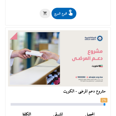
التبرع السريع
مشروع دعم المرضى - الكويت
2%
المحصل
المتـبـقي
التكلفة