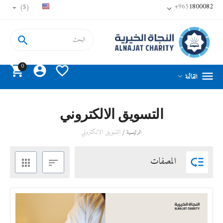
+965
1800082
($)


0




القائمة

التسويق الالكتروني
/
التسويق الالكتروني
الرئيسية
المصفات


