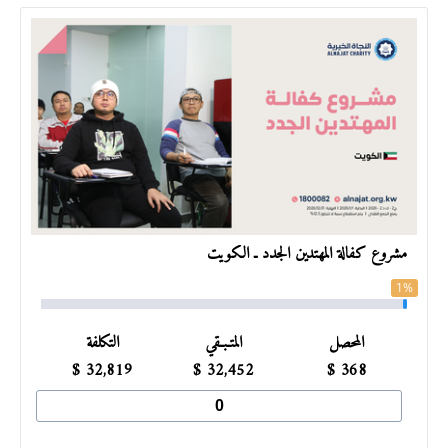
مشروع كفالة المهتدين الجدد ـ الكويت
1%
المحصل
المتـبـقي
التكلفة
$
32,819
$
32,452
$
368