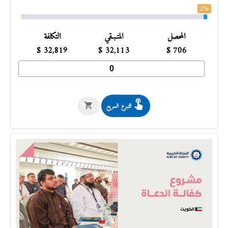
2%
المحصل
المتـبـقي
التكلفة
$
32,819
$
32,113
$
706
التبرع السريع